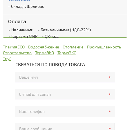
Склад г. Щёлково
Оплата
Наличными
Безналичными (НДС-22%)
Картами МИР
QR-код
ThermaECO
Водоснабжение
Отопление
Промышленность
Строительство
ТермаЭКО
ТермоЭКО
Трубная теплоизоляция
холодоснабжение
СВЯЗАТЬСЯ ПО ПОВОДУ ТОВАРА