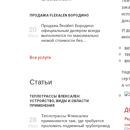
тех
зак
исп
ПРОДАЖА FLEXALEN БОРОДИНО
док
Продажа flехalеn Бородино
20
официальным дилером всегда
И д
Июн
выполняется по максимально
мно
низкой стоимости без…
ве
те
Все услуги
вн
Над
сер
Статьи
А ч
ТЕПЛОТРАССЫ ФЛЕКСАЛЕН:
УСТРОЙСТВО, ВИДЫ И ОБЛАСТИ
ПРИМЕНЕНИЯ
Д
Теплотрассы Флексален
28
Ре
применяются там, где требуется
Июл
со
проложить подземный трубопровод