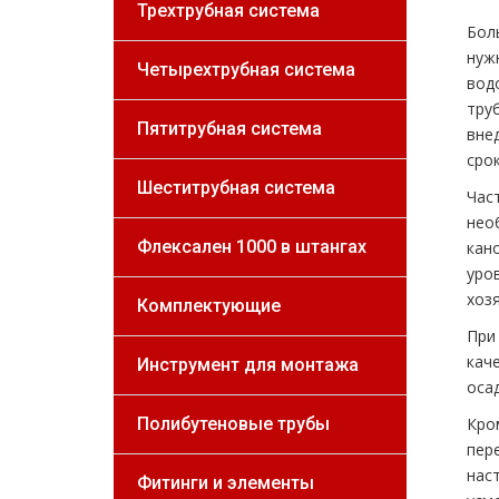
Трехтрубная система
Бол
нуж
Четырехтрубная система
вод
тру
Пятитрубная система
вне
срок
Шеститрубная система
Час
нео
Флексален 1000 в штангах
кан
уро
хоз
Комплектующие
При
кач
Инструмент для монтажа
осад
Полибутеновые трубы
Кро
пер
нас
Фитинги и элементы