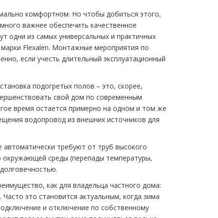
имально комфортном. Но чтобы добиться этого,
амного важнее обеспечить качественное
ут одни из самых универсальных и практичных
марки Flexalen. Монтажные мероприятия по
енно, если учесть длительный эксплуатационный
становка подогретых полов – это, скорее,
вершенствовать свой дом по современным
лгое время остается примерно на одном и том же
ещения водопровод из внешних источников для
е автоматически требуют от труб высокого
ю окружающей среды (перепады температуры,
 долговечностью.
реимущество, как для владельца частного дома:
 Часто это становится актуальным, когда зима
 подключение и отключение по собственному