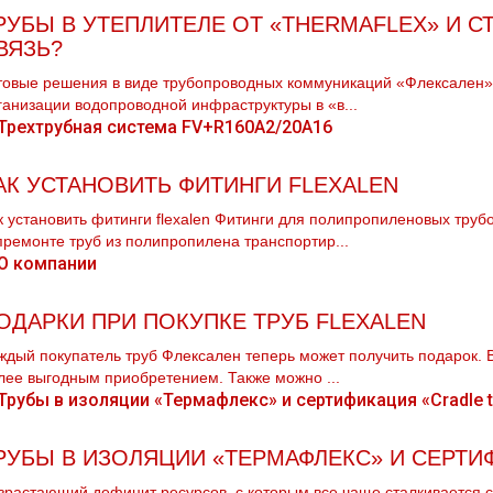
РУБЫ В УТЕПЛИТЕЛЕ ОТ «THERMAFLEX» И 
ВЯЗЬ?
товые решения в виде трубопроводных коммуникаций «Флексален»
ганизации водопроводной инфраструктуры в «в...
АК УСТАНОВИТЬ ФИТИНГИ FLEXALEN
к установить фитинги flехalеn Фитинги для полипропиленовых тpу
премонте тpуб из полипропилена транспортир...
ОДАРКИ ПРИ ПОКУПКЕ ТРУБ FLEXALEN
ждый покупатель тpуб Флексален теперь может получить подарок. 
лее выгодным приобретением. Также можно ...
РУБЫ В ИЗОЛЯЦИИ «ТЕРМАФЛЕКС» И СЕРТИ
зрастающий дефицит ресурсов, с которым все чаще сталкивается с