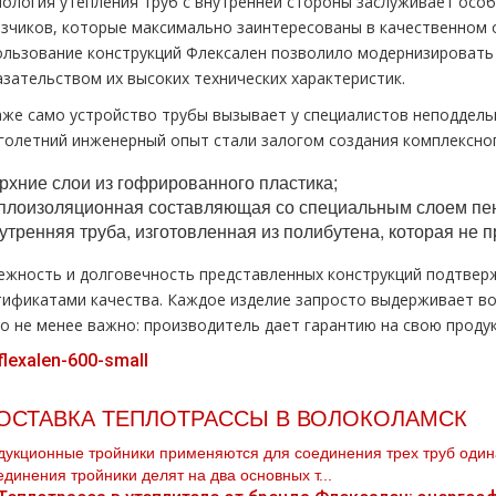
нология утепления труб с внутренней стороны заслуживает особ
азчиков, которые максимально заинтересованы в качественном 
ользование конструкций Флексален позволило модернизировать 
азательством их высоких технических характеристик.
аже само устройство трубы вызывает у специалистов неподдель
голетний инженерный опыт стали залогом создания комплексног
рхние слои из гофрированного пластика;
плоизоляционная составляющая со специальным слоем пе
утренняя труба, изготовленная из полибутена, которая не пр
ежность и долговечность представленных конструкций подтвер
тификатами качества. Каждое изделие запросто выдерживает во
то не менее важно: производитель дает гарантию на свою продук
ОСТАВКА ТЕПЛОТРАССЫ В ВОЛОКОЛАМСК
дукционные тройники применяются для соединения трех тpуб одина
единения тройники делят на два основных т...