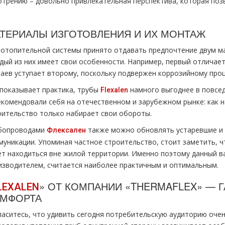
отрению – довольно привлекательная перспектива, которая поз
ТЕРИАЛЫ ИЗГОТОВЛЕНИЯ И ИХ МОНТАЖ
 отопительной системы принято отдавать предпочтение двум ма
дый из них имеет свои особенности. Например, первый отличае
чаев уступает второму, поскольку подвержен коррозийному проц
 показывает практика, трубы
намного выгоднее в повсе
Flexalen
екомендовали себя на отечественном и зарубежном рынке: как на
оительство только набирает свои обороты.
бопроводами
также можно обновлять устаревшие и 
Флексален
уникации. Упоминая частное строительство, стоит заметить, чт
ет находиться вне жилой территории. Именно поэтому данный 
изводителем, считается наиболее практичным и оптимальным.
» ОТ КОМПАНИИ «THERMAFLEX» — Г
LEXALEN
МФОРТА
ласитесь, что удивить сегодня потребительскую аудиторию очен