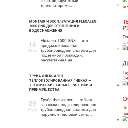
с контролируемыми
теплопотерями,…
Т
МОНТАЖ И ЭКСПЛУАТАЦИЯ FLEXALEN-
1000 SNX ДЛЯ ОТОПЛЕНИЯ И
Р
ВОДОСНАБЖЕНИЯ
Те
Flexalen-1000 SNX — это
14
за
предизолированная
Июн
трубопроводная система для
подземной прокладки,
рассчитанная на…
Д
Тр
ТРУБА ФЛЕКСАЛЕН
Он
ТЕПЛОИЗОЛИРОВАННАЯ ГИБКАЯ —
ТЕХНИЧЕСКИЕ ХАРАКТЕРИСТИКИ И
ПРЕИМУЩЕСТВА
О
Труба Флексален — гибкая
29
заводски предизолированная
Че
Май
трубопроводная система для
наружной тепловой сети,…
не