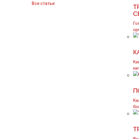
Все статьи
Т
С
Го
ор
К
Ка
ка
П
Ка
бо
Т
Во