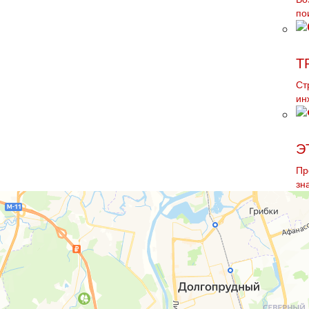
по
Т
Ст
ин
Э
Пр
зн