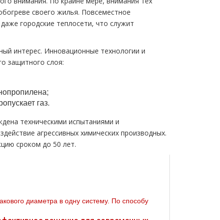
ого внимания. По крайне мере, внимания тех
обогреве своего жилья. Повсеместное
даже городские теплосети, что служит
ный интерес. Инновационные технологии и
о защитного слоя:
нопропилена;
опускает газ.
ждена техническими испытаниями и
здействие агрессивных химических производных.
цию сроком до 50 лет.
кового диаметра в одну систему. По способу