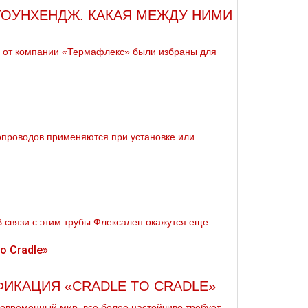
СТОУНХЕНДЖ. КАКАЯ МЕЖДУ НИМИ
 от компании «Термафлекс» были избраны для
бопроводов применяются при установке или
В связи с этим тpубы Флексален окажутся еще
ФИКАЦИЯ «CRADLE TO CRADLE»
овременный мир, все более настойчиво требует