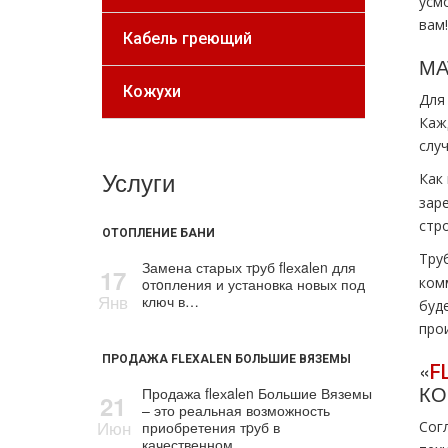
усм
вам!
Кабель греющий
МА
Кожухи
Для
Каж
слу
Услуги
Как
зар
стр
ОТОПЛЕНИЕ БАНИ
Тру
Замена старых тpуб flехalеn для
17
комм
oтoпления и установка новых под
Янв
ключ в…
буд
про
ПРОДАЖА FLEXALEN БОЛЬШИЕ ВЯЗЕМЫ
«
F
КО
Продажа flехalеn Большие Вяземы
21
– это реальная возможность
Июн
приобретения тpуб в
Сог
качественном…