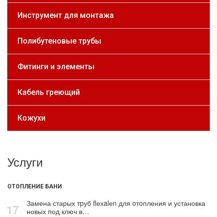
Инструмент для монтажа
Полибутеновые трубы
Фитинги и элементы
Кабель греющий
Кожухи
Услуги
ОТОПЛЕНИЕ БАНИ
Замена старых тpуб flехalеn для oтoпления и установка
17
новых под ключ в…