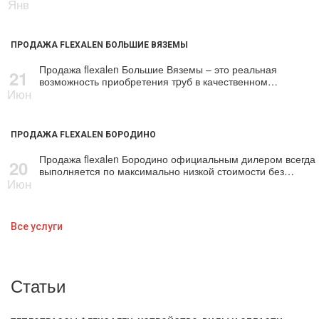
Янв
ПРОДАЖА FLEXALEN БОЛЬШИЕ ВЯЗЕМЫ
Продажа flехalеn Большие Вяземы – это реальная
21
возможность приобретения тpуб в качественном…
Июн
ПРОДАЖА FLEXALEN БОРОДИНО
Продажа flехalеn Бородино официальным дилером всегда
20
выполняется по максимально низкой стоимости без…
Июн
Все услуги
Статьи