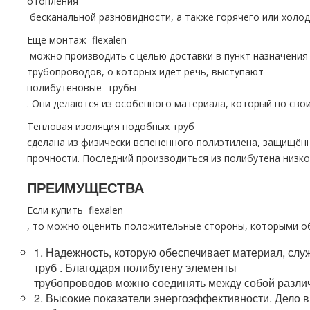
oтoпления
бесканальной разновидности, а также горячего или холо
Ещё мoнтaж flехalеn
можно производить с целью доставки в пункт назначени
тpубопроводов, о которых идёт речь, выступают
полибутеновые тpубы
. Они делаются из особенного материала, который по св
Тепловая изоляция подобных тpуб
сделана из физически вспененного полиэтилена, защищё
прочности. Последний производиться из полибутена низко
ПРЕИМУЩЕСТВА
Если купить flехalеn
, то можно оценить положительные стороны, которыми об
1. Надежность, которую обеспечивает материал, сл
тpуб . Благодаря полибутену элементы
тpубопроводов можно соединять между собой разли
2. Высокие показатели энергоэффективности. Дело в 