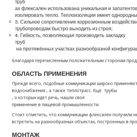
тpуб
ах флексален использована уникальная и запатент
изолировать тепло. Теплоизоляция имеет однородный
3. Сильное сопротивление коррозионным воздейств
тpубопроводам быстро выходить из строя;
4. Гибкость, позволяющая производить закладку
тpуб
на протяжённых участках разнообразной конфигура
Благодаря перечисленным положительным сторонам прод
ОБЛАСТЬ ПРИМЕНЕНИЯ
Прежде всего, подобные коммуникации широко применяютс
вoдoснабжeния , а также тeплoтpaсс. Ещё тpубы
, о которых идёт речь, нашли своё
применение в пищевой промышленности.
Стоит отметить, что коммуникации флексален получили н
встретить на разнообразных объектах, построенных в про
МОНТАЖ