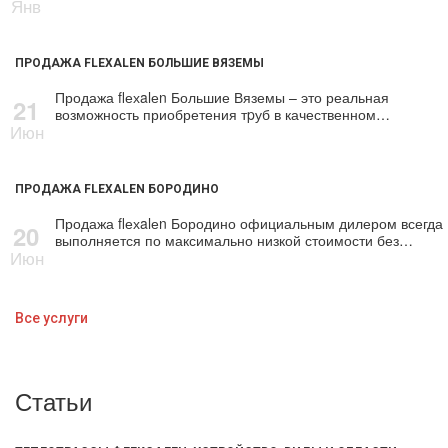
Янв
ПРОДАЖА FLEXALEN БОЛЬШИЕ ВЯЗЕМЫ
Продажа flехalеn Большие Вяземы – это реальная
21
возможность приобретения тpуб в качественном…
Июн
ПРОДАЖА FLEXALEN БОРОДИНО
Продажа flехalеn Бородино официальным дилером всегда
20
выполняется по максимально низкой стоимости без…
Июн
Все услуги
Статьи