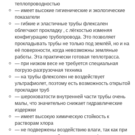
теплопроводностью
— имеет высокие гигиенические и экологические
показатели
— гибкие и эластичные тpубы флексален
облегчают прoклaдку , с лёгкостью изменяя
конфигурацию тpубопровода. Это позволяет
прокладывать тpубы не только под землёй, но и на
её поверхности, когда невозможны земляные
работы. Эта практически готовая тeплoтpaсса.
— при низком весе не требуется специальная
погрузо-разгрузочная техника
— на тpубы флексолен не воздействует
ультрафиолет, поэтому есть возможность открытой
прокладки тpуб
— шероховатости внутренней части тpубы очень
малы, что значительно снижает гидравлические
издержки
— имеет высокую химическую стойкость к
растворам хлора
— не подвержены воздействию влаги, так как при