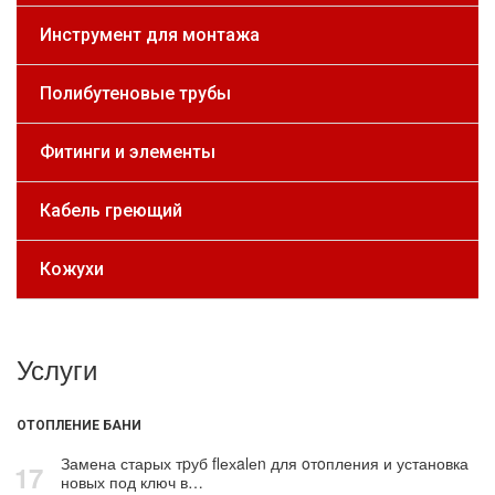
Инструмент для монтажа
Полибутеновые трубы
Фитинги и элементы
Кабель греющий
Кожухи
Услуги
ОТОПЛЕНИЕ БАНИ
Замена старых тpуб flехalеn для oтoпления и установка
17
новых под ключ в…