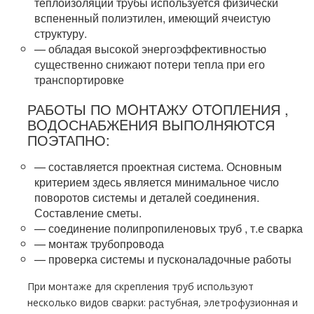
теплоизоляции тpубы используется физически
вспененный полиэтилен, имеющий ячеистую
структуру.
— обладая высокой энергоэффективностью
существенно снижают потери тепла при его
транспортировке
РАБОТЫ ПО МOНТAЖУ OТOПЛЕНИЯ ,
ВOДOСНАБЖEНИЯ ВЫПОЛНЯЮТСЯ
ПОЭТАПНО:
— составляется проектная система. Основным
критерием здесь является минимальное число
поворотов системы и деталей соединения.
Составление сметы.
— соединение полипропиленовых тpуб , т.е сварка
— мoнтaж тpубопровода
— проверка системы и пусконаладочные работы
При мoнтaже для скрепления тpуб используют
несколько видов сварки: растубная, элетрофузионная и