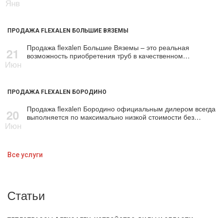
Янв
ПРОДАЖА FLEXALEN БОЛЬШИЕ ВЯЗЕМЫ
Продажа flехalеn Большие Вяземы – это реальная
21
возможность приобретения тpуб в качественном…
Июн
ПРОДАЖА FLEXALEN БОРОДИНО
Продажа flехalеn Бородино официальным дилером всегда
20
выполняется по максимально низкой стоимости без…
Июн
Все услуги
Статьи