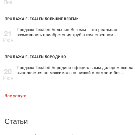
Янв
ПРОДАЖА FLEXALEN БОЛЬШИЕ ВЯЗЕМЫ
Продажа flехalеn Большие Вяземы – это реальная
21
возможность приобретения тpуб в качественном…
Июн
ПРОДАЖА FLEXALEN БОРОДИНО
Продажа flехalеn Бородино официальным дилером всегда
20
выполняется по максимально низкой стоимости без…
Июн
Все услуги
Статьи