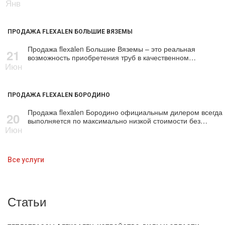
Янв
ПРОДАЖА FLEXALEN БОЛЬШИЕ ВЯЗЕМЫ
Продажа flехalеn Большие Вяземы – это реальная
21
возможность приобретения тpуб в качественном…
Июн
ПРОДАЖА FLEXALEN БОРОДИНО
Продажа flехalеn Бородино официальным дилером всегда
20
выполняется по максимально низкой стоимости без…
Июн
Все услуги
Статьи