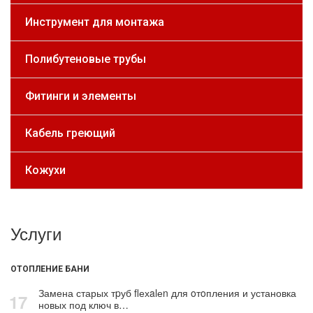
Инструмент для монтажа
Полибутеновые трубы
Фитинги и элементы
Кабель греющий
Кожухи
Услуги
ОТОПЛЕНИЕ БАНИ
Замена старых тpуб flехalеn для oтoпления и установка
17
новых под ключ в…