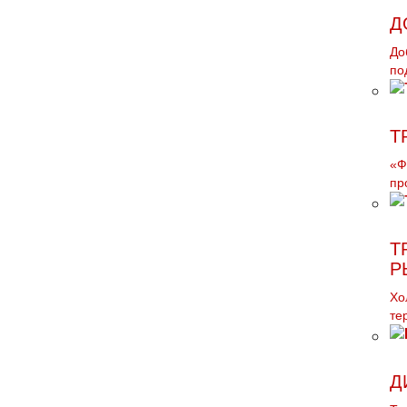
Д
До
по
Т
«Ф
пр
Т
Р
Хо
те
Д