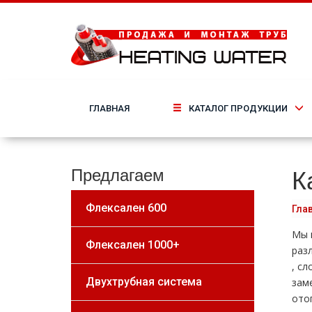
ГЛАВНАЯ
КАТАЛОГ ПРОДУКЦИИ
К
Предлагаем
Флексален 600
Гла
Мы 
Флексален 1000+
раз
, с
Двухтрубная система
зам
oтo