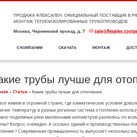
ПРОДАЖА ФЛЕКСАЛЕН. ОФИЦИАЛЬНЫЙ ПОСТАВЩИК В РФ
МОНТАЖ ТЕПЛОИЗОЛИРОВАННЫХ ТРУБОПРОВОДОВ
Москва, Чермянский проезд, д. 7
sale@flexalen.comp
О КОМПАНИИ
СКАЧАТЬ
МОНТАЖ
ДОСТ
акие трубы лучше для ото
»
»
Какие трубы лучше для отопления
вная
Статьи
все живем в огромной стране, где климатические условия довол
личие температур в разных регионах система oтoпления использ
ловно подземные реки миллионами километров разлились по всем
ены? Вопрос очевиден. А сколько зданий и производственных п
пления ? Современная промышленность выпускает несколько вид