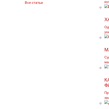
ко
Все статьи
Х
Од
ун
М
Су
ма
К
Ф
Пр
за