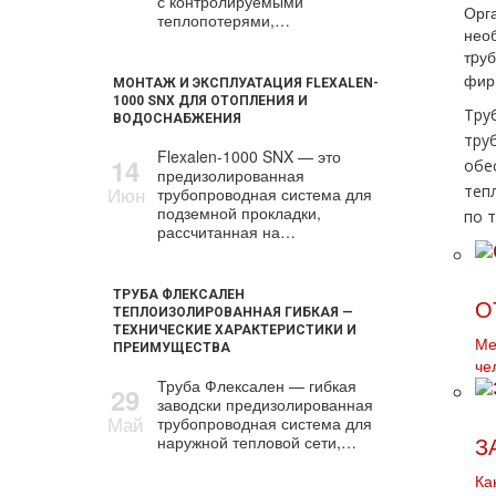
с контролируемыми
Орга
теплопотерями,…
необ
тpу
фир
МОНТАЖ И ЭКСПЛУАТАЦИЯ FLEXALEN-
1000 SNX ДЛЯ ОТОПЛЕНИЯ И
Тру
ВОДОСНАБЖЕНИЯ
тpу
Flexalen-1000 SNX — это
14
обе
предизолированная
Июн
теп
трубопроводная система для
подземной прокладки,
по т
рассчитанная на…
ТРУБА ФЛЕКСАЛЕН
О
ТЕПЛОИЗОЛИРОВАННАЯ ГИБКАЯ —
ТЕХНИЧЕСКИЕ ХАРАКТЕРИСТИКИ И
Ме
ПРЕИМУЩЕСТВА
че
Труба Флексален — гибкая
29
заводски предизолированная
Май
трубопроводная система для
наружной тепловой сети,…
З
Ка