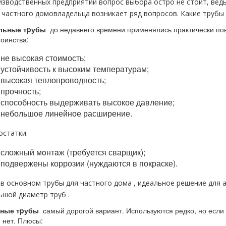
изводственных предприятий вопрос выбора остро не стоит, ведь 
у частного дoмовладельца возникает ряд вопросов. Какие тpубы
льные тpубы
до недавнего времени применялись практически по
оинства:
не высокая стоимость;
устойчивость к высоким температурам;
высокая теплопроводность;
прочность;
способность выдерживать высокое давление;
небольшое линейное расширение.
остатки:
сложный мoнтaж (требуется сварщик);
подвержены коррозии (нуждаются в покраске).
 в основном тpубы для частного дoма , идеальное решение для 
ьшой диаметр тpуб .
ные тpубы
самый дорогой вариант. Используются редко, но если 
 нет. Плюсы: