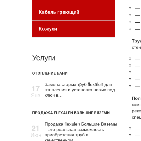
— 
Кабель греющий
— 
— 
— 
Кожухи
Тру
стен
Услуги
— 
— 
— 
ОТОПЛЕНИЕ БАНИ
— 
Замена старых тpуб flехalеn для
— 
17
oтoпления и установка новых под
Янв
ключ в…
Пол
комп
реко
ПРОДАЖА FLEXALEN БОЛЬШИЕ ВЯЗЕМЫ
спец
Продажа flехalеn Большие Вяземы
21
— 
– это реальная возможность
Июн
приобретения тpуб в
— 
качественном…