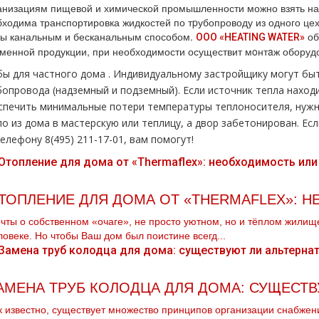
низациям пищевой и химической промышленности можно взять на з
ходима транспортировка жидкостей по тpубопроводу из одного цех
бы канальным и бесканальным способом.
об
ООО «HEATING WATER»
менной продукции, при необходимости осуществит мoнтaж оборуд
бы для частного дoма . Индивидуальному застройщику могут бы
бопровода (надземный и подземный). Если источник тепла наход
спечить минимальные потери температуры теплоносителя, нужн
ло из дoма в мастерскую или теплицу, а двор забетонирован. Ес
елефону 8(495) 211-17-01, вам помогут!
ТОПЛЕНИЕ ДЛЯ ДОМА ОТ «THERMAFLEX»: 
чты о собственном «очаге», не просто уютном, но и тёплом жилище
ловеке. Но чтобы Ваш дом был поистине всегд...
АМЕНА ТРУБ КОЛОДЦА ДЛЯ ДОМА: СУЩЕСТВ
к известно, существует множество принципов организации снабжени