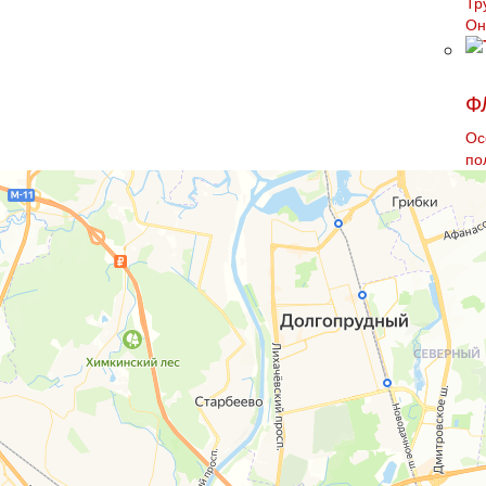
Тр
Он
Ф
Ос
по