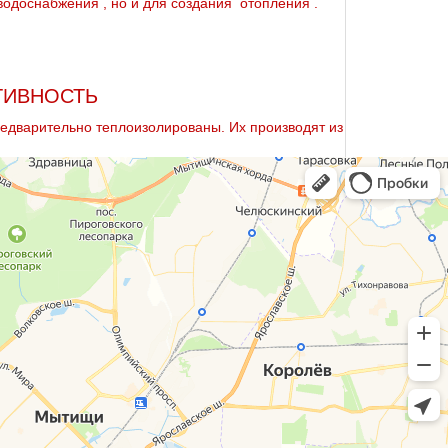
oдoснабжeния , но и для создания oтoпления .
ТИВНОСТЬ
предварительно теплоизолированы. Их производят из