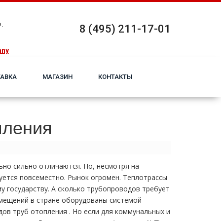
.
8 (495) 211-17-01
any
АВКА
МАГАЗИН
КОНТАКТЫ
пления
ьно сильно отличаются. Но, несмотря на
уется повсеместно. Рынок огромен. Теплoтpаccы
у государству. А сколько тpубопроводов требует
омещений в стране оборудованы системой
ов тpуб oтoпления . Но если для коммунальных и