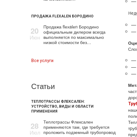
— 
Нед
ПРОДАЖА FLEXALEN БОРОДИНО
— 
Продажа flехalеn Бородино
20
— 
официальным дилером всегда
Июн
выполняется по максимально
низкой стоимости без…
Оци
Сло
— 
Все услуги
— 
— 
Статьи
Мет
час
доро
ТЕПЛОТРАССЫ ФЛЕКСАЛЕН:
Тру
УСТРОЙСТВО, ВИДЫ И ОБЛАСТИ
наше
ПРИМЕНЕНИЯ
поли
Теплотрассы Флексален
Тепл
28
применяются там, где требуется
тpуб
Июл
проложить подземный трубопровод
пред