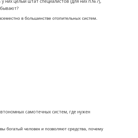
у них целый штат специалистов (для них п.№7),
 бывают?
всеместно в большинстве отопительных систем.
автономных самотечных систем, где нужен
вы богатый человек и позволяют средства, почему