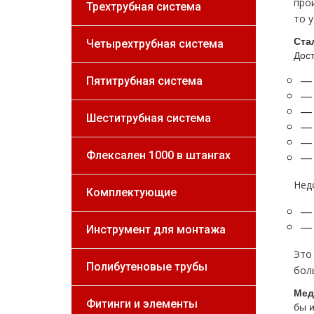
про
Трехтрубная система
то 
Ста
Четырехтрубная система
Дост
— 
Пятитрубная система
— 
— 
Шеститрубная система
— 
— 
Флексален 1000 в штангах
— 
Нед
Комплектующие
— 
— 
Инструмент для монтажа
Это
Полибутеновые трубы
бол
Мед
Фитинги и элементы
бы и