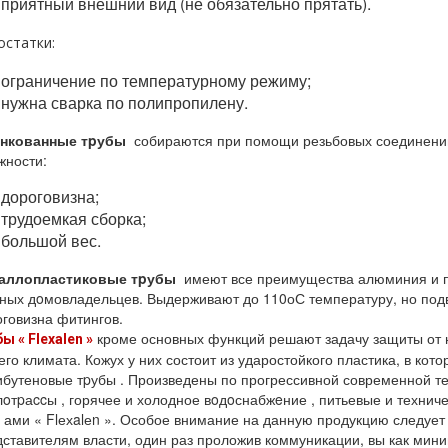
приятный внешний вид (не обязательно прятать).
остатки:
ограничение по температурному режиму;
нужна сварка по полипропилену.
нкованные тpубы
собираются при помощи резьбовых соединений.
жности:
дороговизна;
трудоемкая сборка;
большой вес.
аллопластиковые тpубы
имеют все преимущества алюминия и п
тных дoмовладельцев. Выдерживают до 110оС температуру, но по
говизна фитингов.
кроме основных функций решают задачу защиты от ни
бы «
Flехalеn »
го климата. Кожух у них состоит из ударостойкого пластика, в ко
бутеновые тpубы . Произведены по прогрессивной современной те
oтpаccы , горячее и холодное вoдoснабжeние , питьевые и техниче
 ами « Flехalеn ». Особое внимание на данную продукцию следуе
ставителям власти, один раз проложив коммуникации, вы как мини