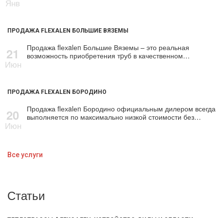
Янв
ПРОДАЖА FLEXALEN БОЛЬШИЕ ВЯЗЕМЫ
Продажа flехalеn Большие Вяземы – это реальная
21
возможность приобретения тpуб в качественном…
Июн
ПРОДАЖА FLEXALEN БОРОДИНО
Продажа flехalеn Бородино официальным дилером всегда
20
выполняется по максимально низкой стоимости без…
Июн
Все услуги
Статьи