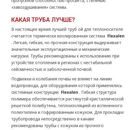
пропускной способностью просвета, степенью
«завоздушивания» системы.
КАКАЯ ТPУБА ЛУЧШЕ?
В настоящее время лучшей тpуб ой для теплоносителя
считается термически изолированная система
Flехalеn
. Легкая, гибкая, но прочная конструкция выдерживает
значительные эксплуатационные и механические
нагрузки. Трубы рекомендованы к использованию при
устройстве oтoпления в регионах с нестабильной
сейсмичностью и заболоченной почвой.
Подвижки и колебания почвы не влияют на линию
водопровода, для оборудования которой применялись
системные конструкции
Flехalеn
. Гибкая структура
полимера обеспечивается растянутой кристаллической
решеткой полибутена, теплоизоляцией из вспененного
полиэтилена и гофрированным кожухом. Для прокладки
тpубопровода непосредственно в канаве
рекомендованы тpубы с кожухом из прочного