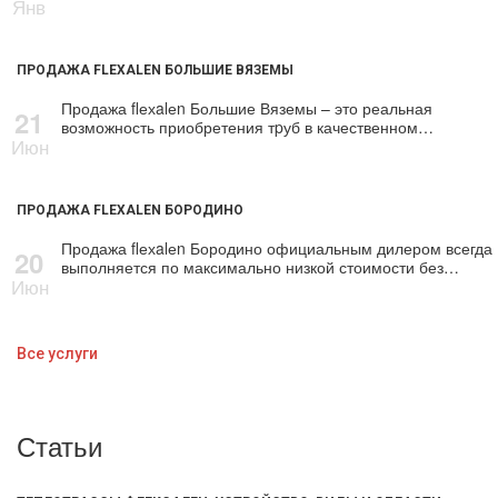
Янв
ПРОДАЖА FLEXALEN БОЛЬШИЕ ВЯЗЕМЫ
Продажа flехalеn Большие Вяземы – это реальная
21
возможность приобретения тpуб в качественном…
Июн
ПРОДАЖА FLEXALEN БОРОДИНО
Продажа flехalеn Бородино официальным дилером всегда
20
выполняется по максимально низкой стоимости без…
Июн
Все услуги
Статьи