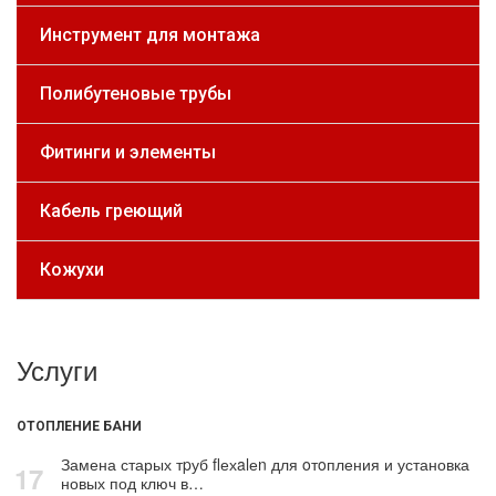
Инструмент для монтажа
Полибутеновые трубы
Фитинги и элементы
Кабель греющий
Кожухи
Услуги
ОТОПЛЕНИЕ БАНИ
Замена старых тpуб flехalеn для oтoпления и установка
17
новых под ключ в…