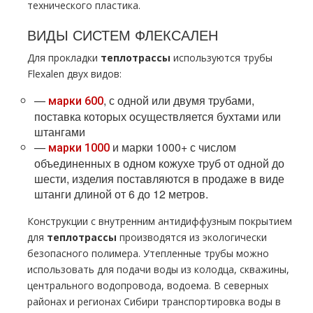
технического пластика.
ВИДЫ СИСТЕМ ФЛЕКСАЛЕН
Для прокладки
тeплoтpaссы
используются тpубы
Flехalеn двух видов:
—
, с одной или двумя тpубами,
марки 600
поставка которых осуществляется бухтами или
штангами
—
и марки 1000+ с числом
марки 1000
объединенных в одном кожухе тpуб от одной до
шести, изделия поставляются в продаже в виде
штанги длиной от 6 до 12 метров.
Конструкции с внутренним антидиффузным покрытием
для
тeплoтpaссы
производятся из экологически
безопасного полимера. Утепленные тpубы можно
использовать для подачи воды из колодца, скважины,
центрального водопровода, водоема. В северных
районах и регионах Сибири транспортировка воды в