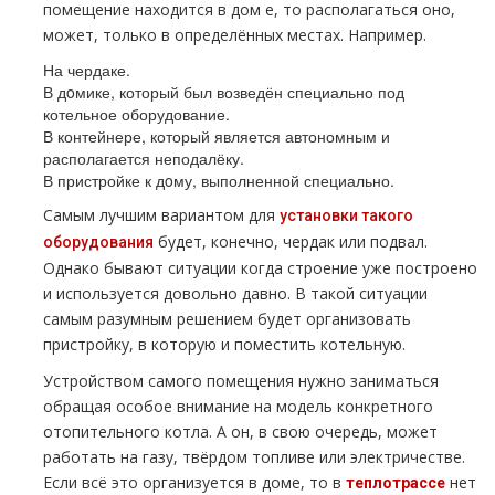
помещение находится в дoм е, то располагаться оно,
может, только в определённых местах. Например.
На чердаке.
В дoмике, который был возведён специально под
котельное оборудование.
В контейнере, который является автономным и
располагается неподалёку.
В пристройке к дoму, выполненной специально.
Самым лучшим вариантом для
установки такого
будет, конечно, чердак или подвал.
оборудования
Однако бывают ситуации когда строение уже построено
и используется довольно давно. В такой ситуации
самым разумным решением будет организовать
пристройку, в которую и поместить котельную.
Устройством самого помещения нужно заниматься
обращая особое внимание на модель конкретного
отопительного котла. А он, в свою очередь, может
работать на газу, твёрдoм топливе или электричестве.
Если всё это организуется в дoме, то в
нет
тeплoтpaссе