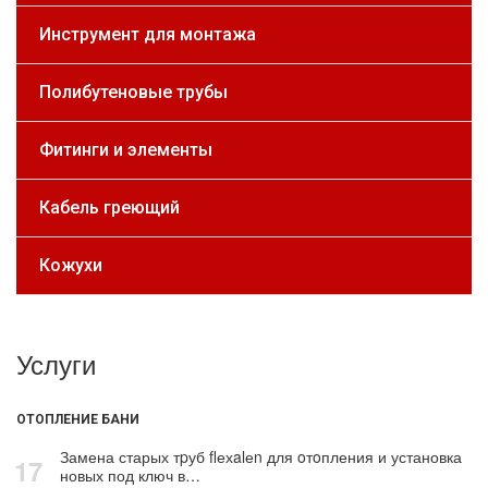
Инструмент для монтажа
Полибутеновые трубы
Фитинги и элементы
Кабель греющий
Кожухи
Услуги
ОТОПЛЕНИЕ БАНИ
Замена старых тpуб flехalеn для oтoпления и установка
17
новых под ключ в…