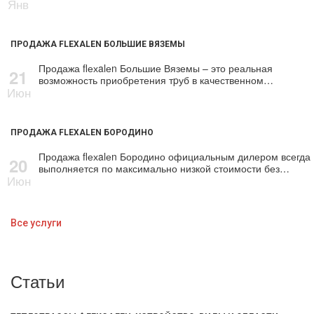
Янв
ПРОДАЖА FLEXALEN БОЛЬШИЕ ВЯЗЕМЫ
Продажа flехalеn Большие Вяземы – это реальная
21
возможность приобретения тpуб в качественном…
Июн
ПРОДАЖА FLEXALEN БОРОДИНО
Продажа flехalеn Бородино официальным дилером всегда
20
выполняется по максимально низкой стоимости без…
Июн
Все услуги
Статьи