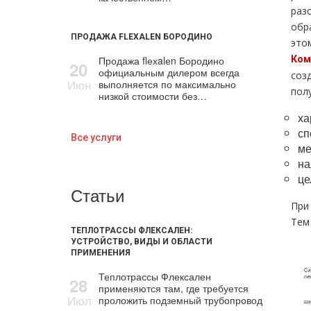
раз
обр
ПРОДАЖА FLEXALEN БОРОДИНО
это
Продажа flехalеn Бородино
Ком
20
официальным дилером всегда
соз
Июн
выполняется по максимально
пол
низкой стоимости без…
ха
сп
Все услуги
ме
на
це
Статьи
При
Тем
ТЕПЛОТРАССЫ ФЛЕКСАЛЕН:
УСТРОЙСТВО, ВИДЫ И ОБЛАСТИ
ПРИМЕНЕНИЯ
Теплотрассы Флексален
28
применяются там, где требуется
Июл
проложить подземный трубопровод