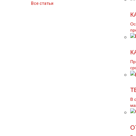
Все статьи
К
Ос
пр
К
Пр
ср
Т
В 
ма
О