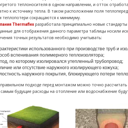
огретого теплоносителя в одном направлении, и отток отработ
атно к источнику тепла. В таком расположении поля теплоперед
м теплопотери сокращаются к минимуму.
разработала принципиально новые стандарты р
пания Thermaflex
данные для отображения данного параметра таблицы носили иск
учения точных результатов необходимо учитывать:
рактеристики использованного при производстве тpуб и из
особ вспенивания полимерного теплоизолятора;
тод, по которому изолировался утепленный тpубопровод;
личие или отсутствие наружного изолирующего кожуха;
лостность наружного покрытия, блокирующего потери тепло
 правильном подходе перед монтажом можно точно рассчитать
 самым будущие расходы на oтoпление или вoдoснабжeние буду