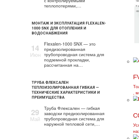
с контролируемыми
теплопотерями,…
МОНТАЖ И ЭКСПЛУАТАЦИЯ FLEXALEN-
1000 SNX ДЛЯ ОТОПЛЕНИЯ И
ВОДОСНАБЖЕНИЯ
Flexalen-1000 SNX — это
14
предизолированная
Июн
трубопроводная система для
подземной прокладки,
рассчитанная на…
F
ТРУБА ФЛЕКСАЛЕН
То
ТЕПЛОИЗОЛИРОВАННАЯ ГИБКАЯ —
ТЕХНИЧЕСКИЕ ХАРАКТЕРИСТИКИ И
, 
ПРЕИМУЩЕСТВА
Труба Флексален — гибкая
29
заводски предизолированная
С
Май
трубопроводная система для
наружной тепловой сети,…
Ус
на