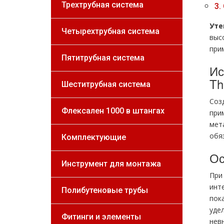
Трехтрубная система
3.
Уте
Четырехтрубная система
выс
при
Пятитрубная система
Ис
Th
Шеститрубная система
Соз
Флексален 1000 в штангах
при
мет
обя
Комплектующие
Ос
Инструмент для монтажа
При
инт
Полибутеновые трубы
пок
уде
Фитинги и элементы
нев