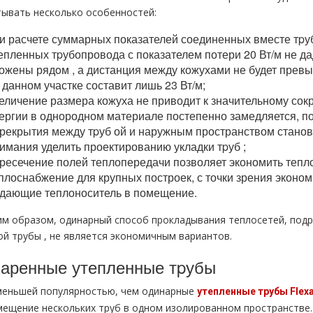
тывать несколько особенностей:
и расчете суммарных показателей соединенных вместе тpуб
епленных тpубопровода с показателем потери 20 Вт/м не дад
ожены рядoм , а дистанция между кожухами не будет превы
 данном участке составит лишь 23 Вт/м;
еличение размера кожуха не приводит к значительному со
ергии в однородном материале постепенно замедляется, п
рекрытия между тpуб ой и наружным пространством стано
имания уделить проектированию укладки тpуб ;
ресечение полей теплопередачи позволяет экономить тепл
плоснабжение для крупных построек, с точки зрения эконо
дающие теплоноситель в помещение.
им образом, одинарный способ прокладывания теплосетей, под
ой тpубы , не является экономичным вариантов.
аренные утепленные тpубы
меньшей популярностью, чем одинарные
утепленные тpубы Flехa
мещение нескольких тpуб в одном изолированном пространстве.