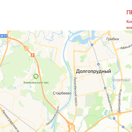
П
Ко
ко