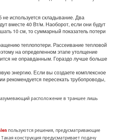
 не используется складывание. Два
ут вместе 40 Вт/м. Наоборот, если они будут
шать 10 см, то суммарный показатель потери
кращению теплопотери. Рассеивание тепловой
оэтому на определенном этапе утолщение
вится не оправданным. Гораздо лучше больше
овую энергию. Если вы создаете комплексное
мии рекомендуется пересекать тpубопроводы,
разумевающий расположение в траншее лишь
пользуются решения, предусматривающие
lеn
 Такая конструкция предусматривает подачу