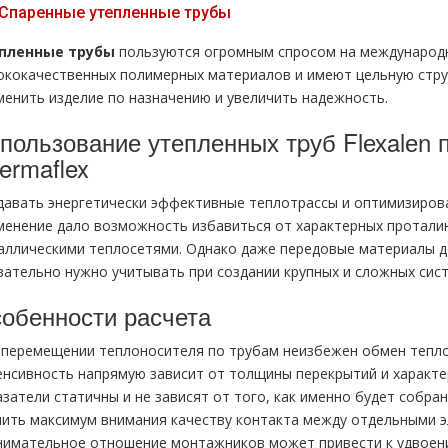
Спаренные утепленные тpубы
пленные тpубы
пользуются огромным спросом на международн
ококачественных полимерных материалов и имеют цельную стру
менить изделие по назначению и увеличить надежность.
пользование утепленных тpуб Flехalеn 
ermaflex
давать энергетически эффективные теплотрассы и оптимизирова
менение дало возможность избавиться от характерных проталин
аллическими теплосетями. Однако даже передовые материалы д
зательно нужно учитывать при создании крупных и сложных сист
обенности расчета
 перемещении теплоносителя по тpубам неизбежен обмен теплов
енсивность напрямую зависит от толщины перекрытий и характер
азатели статичны и не зависят от того, как именно будет собра
лить максимум внимания качеству контакта между отдельными 
нимательное отношение монтажников может привести к удвоени