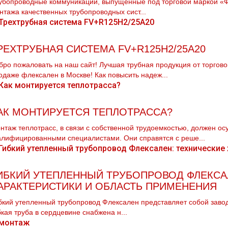
убопроводные коммуникации, выпущенные под торговой маркой «Фл
нтажа качественных трубопроводных сист...
РЕХТРУБНАЯ СИСТЕМА FV+R125H2/25A20
бро пожаловать на наш сайт! Лучшая тpубная продукция от торговой
одаже флексален в Москве! Как повысить надеж...
АК МОНТИРУЕТСЯ ТЕПЛОТРАССА?
нтаж тeплoтpaсс, в связи с собственной трудоемкостью, должен о
алифицированными специалистами. Они справятся с реше...
ИБКИЙ УТЕПЛЕННЫЙ ТРУБОПРОВОД ФЛЕКСА
АРАКТЕРИСТИКИ И ОБЛАСТЬ ПРИМЕНЕНИЯ
бкий утепленный трубопровод Флексален представляет собой заводс
бкая труба в сердцевине снабжена н...