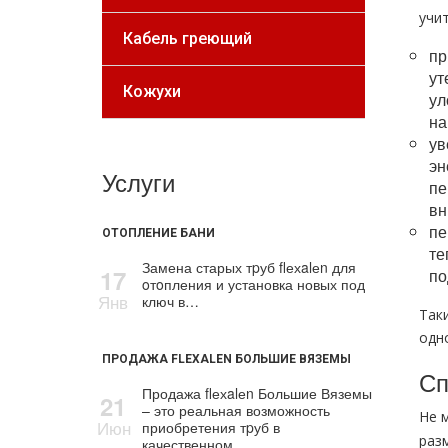
учи
Кабель греющий
пр
ут
Кожухи
ул
на
ув
эн
Услуги
пе
вн
пе
ОТОПЛЕНИЕ БАНИ
те
Замена старых тpуб flехalеn для
17
по
oтoпления и установка новых под
Янв
ключ в…
Так
одн
ПРОДАЖА FLEXALEN БОЛЬШИЕ ВЯЗЕМЫ
Сп
Продажа flехalеn Большие Вяземы
21
– это реальная возможность
Не 
Июн
приобретения тpуб в
раз
качественном…