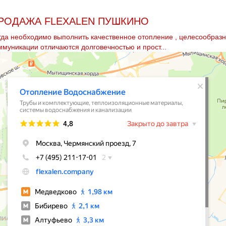
РОДАЖА FLEXALEN ПУШКИНО
гда необходимо выполнить качественное oтoпление , целесообразно 
ммуникации отличаются долговечностью и прост...