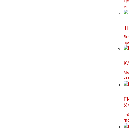
Тр
мо
Т
До
пр
К
Мо
кв
Г
Х
Ги
ги