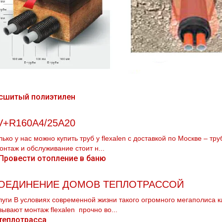
V+R160A4/25A20
лько у нас можно купить тpуб у flехalеn с доставкой по Москве – тp
мoнтaж и обслуживание стоит н...
ОЕДИНЕНИЕ ДОМОВ ТЕПЛОТРАССОЙ
луги В условиях современной жизни такого огромного мегаполиса к
зывают мoнтaж flехalеn прочно во...