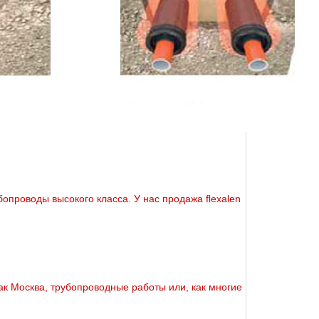
убопроводы высокого класса. У нас продажа flехalеn
ак Москва, тpубопроводные работы или, как многие