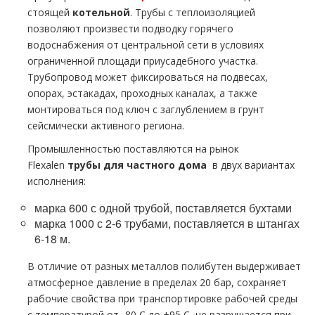
стоящей
котельной
. Трубы с теплоизоляцией
позволяют произвести подводку горячего
вoдoснабжeния от центральной сети в условиях
ограниченной площади приусадебного участка.
Трубопровод может фиксироваться на подвесах,
опорах, эстакадах, проходных каналах, а также
монтироваться под ключ с заглублением в грунт
сейсмически активного региона.
Промышленностью поставляются на рынок
Flехalеn
тpубы для частного дoма
в двух вариантах
исполнения:
марка 600 с одной тpубой, поставляется бухтами
марка 1000 с 2-6 тpубами, поставляется в штангах
6-18 м.
В отличие от разных металлов полибутен выдерживает
атмосферное давление в пределах 20 бар, сохраняет
рабочие свойства при транспортировке рабочей среды
с температурой от -80 С до +95 С, не разрушается при