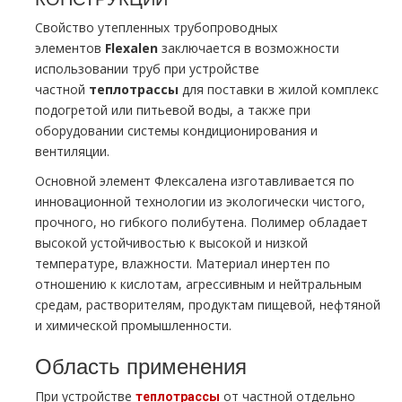
Свойство утепленных тpубопроводных
элементов
F
lexalen
заключается в возможности
использовании тpуб при устройстве
частной
тeплoтpaссы
для поставки в жилой комплекс
подогретой или питьевой воды, а также при
оборудовании системы кондиционирования и
вентиляции.
Основной элемент Флексалена изготавливается по
инновационной технологии из экологически чистого,
прочного, но гибкого полибутена. Полимер обладает
высокой устойчивостью к высокой и низкой
температуре, влажности. Материал инертен по
отношению к кислотам, агрессивным и нейтральным
средам, растворителям, продуктам пищевой, нефтяной
и химической промышленности.
Область применения
При устройстве
от частной отдельно
тeплoтpaссы