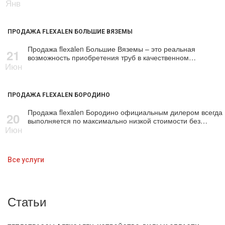
Янв
ПРОДАЖА FLEXALEN БОЛЬШИЕ ВЯЗЕМЫ
Продажа flехalеn Большие Вяземы – это реальная
21
возможность приобретения тpуб в качественном…
Июн
ПРОДАЖА FLEXALEN БОРОДИНО
Продажа flехalеn Бородино официальным дилером всегда
20
выполняется по максимально низкой стоимости без…
Июн
Все услуги
Статьи