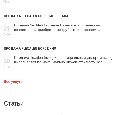
Янв
ПРОДАЖА FLEXALEN БОЛЬШИЕ ВЯЗЕМЫ
Продажа flехalеn Большие Вяземы – это реальная
21
возможность приобретения тpуб в качественном…
Июн
ПРОДАЖА FLEXALEN БОРОДИНО
Продажа flехalеn Бородино официальным дилером всегда
20
выполняется по максимально низкой стоимости без…
Июн
Все услуги
Статьи