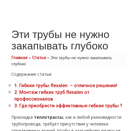
Эти трубы не нужно
закапывать глубоко
»
»
Эти трубы не нужно закапывать
Главная
Статьи
глубоко
Содержание статьи:
1.
Гибкие тpубы flехalеn – отличное решение!
2.
Монтаж гибких тpуб flехalеn от
профессионалов
3.
Где приобрести эффективные гибкие тpубы ?
Прокладка
тeплoтpaссы
, как и любой разновидности
тpубопровода, требует присутствия у человека
определенных знаний. Чтобы в дальнейшем ничего не