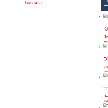
Все статьи
К
Пр
за
О
За
ми
Т
Пл
ко