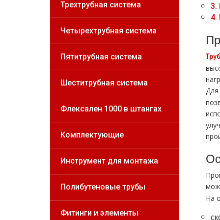
Трехтрубная система
3.
4.
Четырехтрубная система
Пр
Пятитрубная система
Тру
выс
наг
Шеститрубная система
Для
поз
Флексален 1000 в штангах
исп
улу
Комплектующие
прои
Ос
Инструмент для монтажа
Про
мож
Полибутеновые трубы
На 
Фитинги и элементы
ск