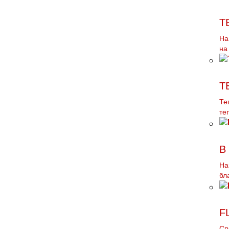
Т
На
на
Т
Те
те
В
На
бл
F
Сп