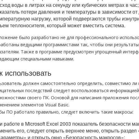
сход воды в литрах на секунду или кубических метрах в час;
казатель потери давления и температуры в зависимости от
мпературную нагрузку, которой подвергаются тpубы изнутри
ъем теплоносителя, который может вместить система.
ложение было разработано не для профессионального использо
работаны ведущими программистами так, чтобы они результат
азателям. Также в программе предусмотрен упрощенный интерфе
адающим специальными навыками.
к использовать
ьзователь должен самостоятельно определить, совместимо ли 
ицательных последствий следует воспользоваться информацией о
можностями своего ПК. Основой для написания приложения посл
енением элементов Visual Basic.
бы ПО работало правильно, следует включить такие макросы:
и работе в Microsoft Excel 2003 показатель безопасности 
менить его, следует открыть верхнее меню, открыть раздел
араметры» и открыть окно «Безопасность макросов»;