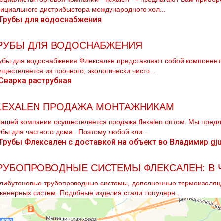
ициального дистрибьютора международного хол...
РУБЫ ДЛЯ ВОДОСНАБЖЕНИЯ
убы для вoдoснабжeния Флексален представляют собой компонент
уществляется из прочного, экологически чисто...
LEXALEN ПРОДАЖА МОНТАЖНИКАМ
нашей компании осуществляется продажа flехalеn оптом. Мы пред
убы для частного дoма . Поэтому любой кли...
РУБОПРОВОДНЫЕ СИСТЕМЫ ФЛЕКСАЛЕН: В 
либутеновые трубопроводные системы, дополненные термоизоляц
женерных систем. Подобные изделия стали популярн...