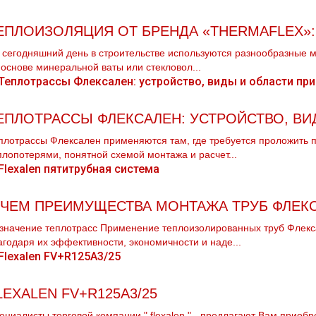
ЕПЛОИЗОЛЯЦИЯ ОТ БРЕНДА «THERMAFLEX»
 сегодняшний день в строительстве используются разнообразные 
 основе минеральной ваты или стекловол...
ЕПЛОТРАССЫ ФЛЕКСАЛЕН: УСТРОЙСТВО, В
плотрассы Флексален применяются там, где требуется проложить
плопотерями, понятной схемой монтажа и расчет...
 ЧЕМ ПРЕИМУЩЕСТВА МОНТАЖА ТРУБ ФЛЕК
значение теплотрасс Применение теплоизолированных тpуб Флекс
агодаря их эффективности, экономичности и наде...
LEXALEN FV+R125A3/25
ециалисты торговой компании " flехalеn " - предлагают Вам приоб