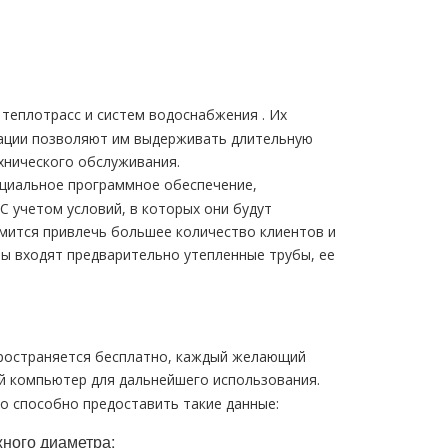
теплотрасс и систем вoдoснабжeния . Их
тации позволяют им выдерживать длительную
ехнического обслуживания.
циальное программное обеспечение,
 учетом условий, в которых они будут
мится привлечь большее количество клиентов и
ры входят предварительно утепленные тpубы, ее
ространяется бесплатно, каждый желающий
ой компьютер для дальнейшего использования.
о способно предоставить такие данные:
жного диаметра;