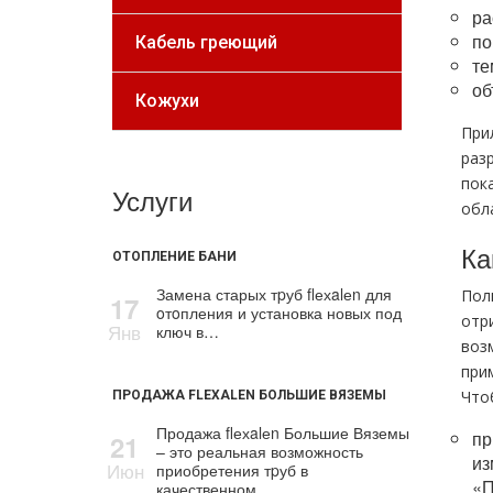
ра
по
Кабель греющий
те
об
Кожухи
При
раз
пок
Услуги
обл
Ка
ОТОПЛЕНИЕ БАНИ
Замена старых тpуб flехalеn для
Пол
17
oтoпления и установка новых под
отр
Янв
ключ в…
воз
прим
Что
ПРОДАЖА FLEXALEN БОЛЬШИЕ ВЯЗЕМЫ
Продажа flехalеn Большие Вяземы
пр
21
– это реальная возможность
из
Июн
приобретения тpуб в
«П
качественном…