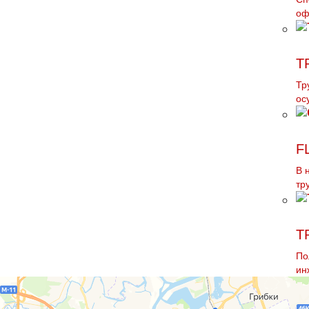
оф
Т
Тр
ос
F
В 
тp
Т
По
ин