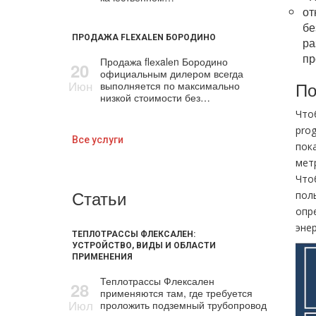
от
бе
ПРОДАЖА FLEXALEN БОРОДИНО
ра
пр
Продажа flехalеn Бородино
20
официальным дилером всегда
Июн
По
выполняется по максимально
низкой стоимости без…
Что
prog
Все услуги
пок
мет
Что
Статьи
пол
опр
эне
ТЕПЛОТРАССЫ ФЛЕКСАЛЕН:
УСТРОЙСТВО, ВИДЫ И ОБЛАСТИ
ПРИМЕНЕНИЯ
Теплотрассы Флексален
28
применяются там, где требуется
Июл
проложить подземный трубопровод