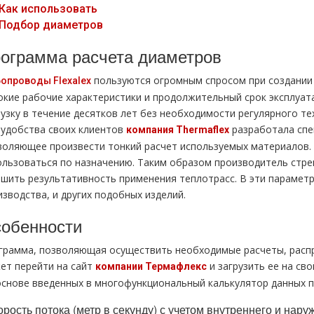
Как использовать
Подбор диаметров
ограмма расчета диаметров
пользуются огромным спросом при создании 
бопроводы Flexalex
окие рабочие характеристики и продолжительный срок эксплуа
рузку в течение десятков лет без необходимости регулярного т
 удобства своих клиентов
разработала спе
компания Thermaflex
воляющее произвести тонкий расчет используемых материалов. С
ользоваться по назначению. Таким образом производитель стре
чшить результативность применения теплотрасс. В эти парамет
зводства, и других подобных изделий.
обенности
грамма, позволяющая осуществить необходимые расчеты, расп
ет перейти на сайт
и загрузить ее на св
компании Термафлекс
основе введенных в многофункциональный калькулятор данных п
орость потока (метр в секунду) с учетом внутреннего и нару