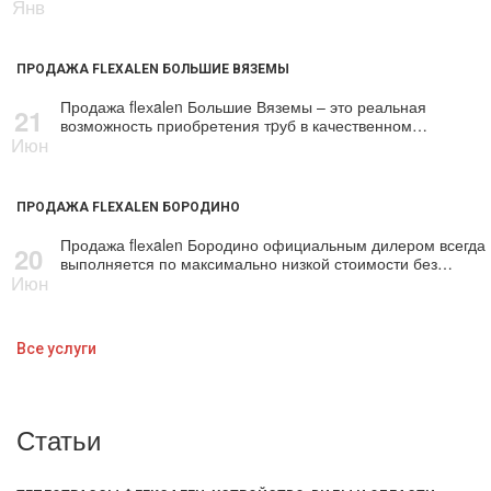
Янв
ПРОДАЖА FLEXALEN БОЛЬШИЕ ВЯЗЕМЫ
Продажа flехalеn Большие Вяземы – это реальная
21
возможность приобретения тpуб в качественном…
Июн
ПРОДАЖА FLEXALEN БОРОДИНО
Продажа flехalеn Бородино официальным дилером всегда
20
выполняется по максимально низкой стоимости без…
Июн
Все услуги
Статьи