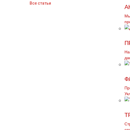
Все статьи
А
Мы
пр
П
На
да
Ф
Пр
Ук
Т
Ст
от