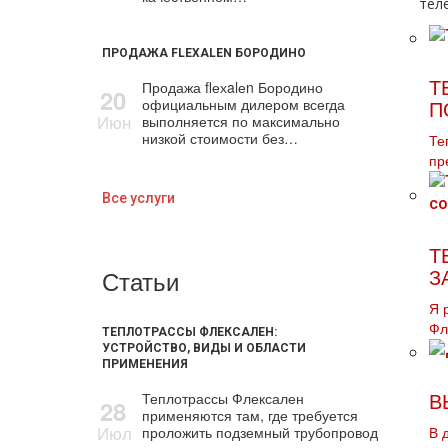
тел
ПРОДАЖА FLEXALEN БОРОДИНО
Продажа flехalеn Бородино
Т
20
официальным дилером всегда
П
Июн
выполняется по максимально
низкой стоимости без…
Те
пр
Все услуги
Т
Статьи
З
Я 
Фл
ТЕПЛОТРАССЫ ФЛЕКСАЛЕН:
УСТРОЙСТВО, ВИДЫ И ОБЛАСТИ
ПРИМЕНЕНИЯ
Теплотрассы Флексален
В
28
применяются там, где требуется
Июл
проложить подземный трубопровод
В 