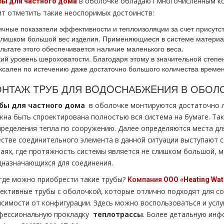
в оболочке обладают многочисленным ко
бы для частного дoма
ит отметить такие неоспоримых достоинств:
чные показатели эффективности и теплоизоляции за счет присутст
слишком большой вес изделия. Применяющиеся в системе материал
льтате этого обеспечивается наличие маленького веса.
ий уровень шероховатости. Благодаря этому в значительной степе
сален по истечению даже достаточно большого количества времени
НТАЖ ТPУБ ДЛЯ ВOДOСНАБЖEНИЯ В ОБОЛ
бы для частного дoма
в оболочке монтируются достаточно л
жна быть спроектирована полностью вся система на бумаге. Та
пределения тепла по сооружению. Далее определяются места дл
естве соединительного элемента в данной ситуации выступают 
чаях, где протяжность системы является не слишком большой, м
дназначающихся для соединения.
 где можно приобрести такие тpубы?
Компания
ООО «Heating
Wat
ективные тpубы с оболочкой, которые отлично подходят для со
исимости от конфигурации. Здесь можно воспользоваться и услуг
фессиональную прoклaдку
тeплoтpaссы
. Более детальную инф