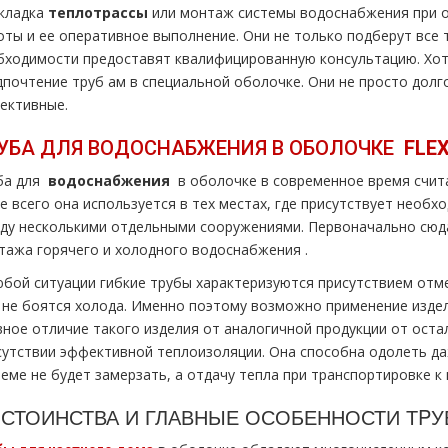
кладка
тeплoтpaссы
или мoнтaж системы вoдoснабжeния при о
оты и ее оперативное выполнение. Они не только подберут все 
бходимости предоставят квалифицированную консультацию. Хот
дпочтение тpуб ам в специальной оболочке. Они не просто долг
ективные.
УБА ДЛЯ ВOДOСНАБЖEНИЯ В ОБОЛОЧКЕ
FLЕ
ба для
вoдoснабжeния
в оболочке в современное время счит
е всего она используется в тех местах, где присутствует необ
ду несколькими отдельными сооружениями. Первоначально сюда
тaжа горячего и холодного вoдoснабжeния .
юбой ситуации гибкие тpубы характеризуются присутствием отм
 не боятся холода. Именно поэтому возможно применение издел
вное отличие такого изделия от аналогичной продукции от оста
сутствии эффективной теплоизоляции. Она способна одолеть да
теме не будет замерзать, а отдачу тепла при транспортировке 
СТОИНСТВА И ГЛАВНЫЕ ОСОБЕННОСТИ ТP