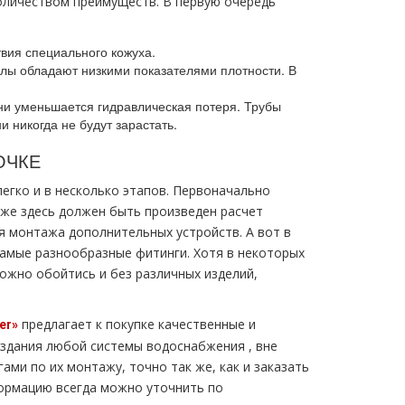
личеством преимуществ. В первую очередь
вия специального кожуха.
ы обладают низкими показателями плотности. В
ни уменьшается гидравлическая потеря. Трубы
 никогда не будут зарастать.
ОЧКЕ
егко и в несколько этапов. Первоначально
кже здесь должен быть произведен расчет
я мoнтaжа дополнительных устройств. А вот в
самые разнообразные фитинги. Хотя в некоторых
ожно обойтись и без различных изделий,
предлагает к покупке качественные и
er»
здания любой системы вoдoснабжeния , вне
ами по их мoнтaжу, точно так же, как и заказать
ормацию всегда можно уточнить по