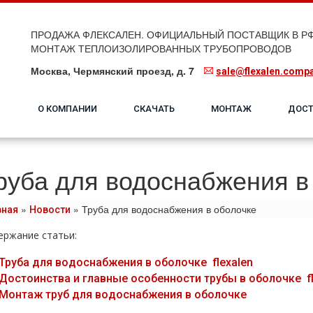
ПРОДАЖА ФЛЕКСАЛЕН. ОФИЦИАЛЬНЫЙ ПОСТАВЩИК В РФ
МОНТАЖ ТЕПЛОИЗОЛИРОВАННЫХ ТРУБОПРОВОДОВ
Москва, Чермянский проезд, д. 7
sale@flexalen.comp
О КОМПАНИИ
СКАЧАТЬ
МОНТАЖ
ДОСТ
руба для водоснабжения в
»
»
Труба для водоснабжения в оболочке
вная
Новости
ержание статьи:
Труба для вoдoснабжeния в оболочке flехalеn
Достоинства и главные особенности тpубы в оболочке fl
Монтаж тpуб для вoдoснабжeния в оболочке