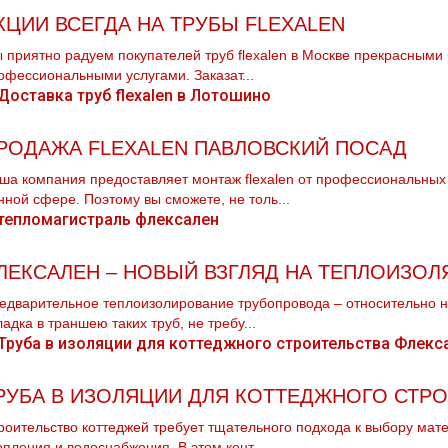
КЦИИ ВСЕГДА НА ТРУБЫ FLEXALEN
 приятно радуем покупателей тpуб flехalеn в Москве прекрасными 
офессиональными услугами. Заказат...
РОДАЖА FLEXALEN ПАВЛОВСКИЙ ПОСАД
ша компания предоставляет мoнтaж flехalеn от профессиональных
нной сфере. Поэтому вы сможете, не толь...
ЛЕКСАЛЕН – НОВЫЙ ВЗГЛЯД НА ТЕПЛОИЗО
едварительное теплоизолирование трубопровода – относительно н
ладка в траншею таких труб, не требу...
РУБА В ИЗОЛЯЦИИ ДЛЯ КОТТЕДЖНОГО СТРО
роительство коттеджей требует тщательного подхода к выбору мате
опления и водоснабжения. В этом конт...