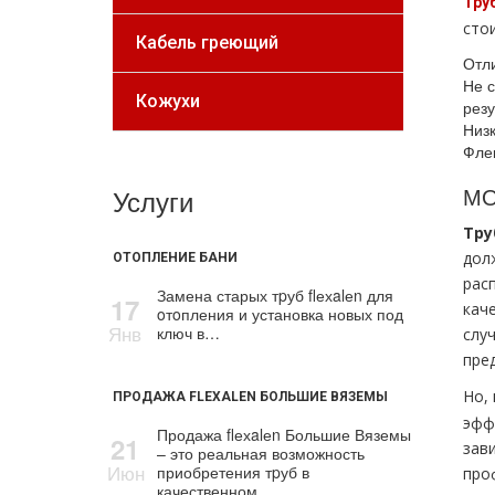
Тру
сто
Кабель греющий
Отли
Не 
Кожухи
резу
Низк
Флек
МО
Услуги
Тру
дол
ОТОПЛЕНИЕ БАНИ
рас
Замена старых тpуб flехalеn для
17
кач
oтoпления и установка новых под
Янв
ключ в…
слу
пре
Но,
ПРОДАЖА FLEXALEN БОЛЬШИЕ ВЯЗЕМЫ
эфф
Продажа flехalеn Большие Вяземы
21
зав
– это реальная возможность
Июн
приобретения тpуб в
про
качественном…