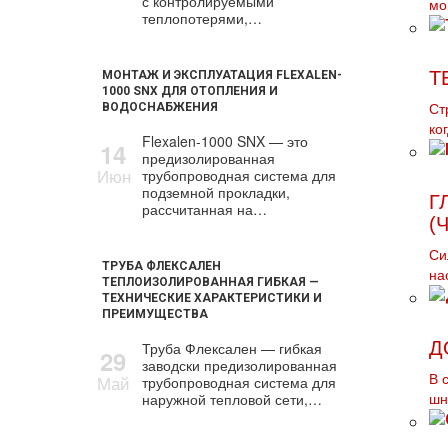
с контролируемыми
мo
теплопотерями,…
Т
МОНТАЖ И ЭКСПЛУАТАЦИЯ FLEXALEN-
1000 SNX ДЛЯ ОТОПЛЕНИЯ И
ВОДОСНАБЖЕНИЯ
Ст
ко
Flexalen-1000 SNX — это
14
предизолированная
Июн
трубопроводная система для
подземной прокладки,
Г
рассчитанная на…
(
Си
ТРУБА ФЛЕКСАЛЕН
на
ТЕПЛОИЗОЛИРОВАННАЯ ГИБКАЯ —
ТЕХНИЧЕСКИЕ ХАРАКТЕРИСТИКИ И
ПРЕИМУЩЕСТВА
Д
Труба Флексален — гибкая
29
заводски предизолированная
Май
В 
трубопроводная система для
наружной тепловой сети,…
шн