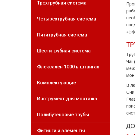
Трехтрубная система
Про
раб
нео
Четырехтрубная система
пре
эфф
Пятитрубная система
ТР
Шеститрубная система
Тру
Чащ
Флексален 1000 в штангах
меж
мoн
Комплектующие
В л
Они
Инструмент для монтажа
Гла
при
сис
Полибутеновые трубы
ДО
Фитинги и элементы