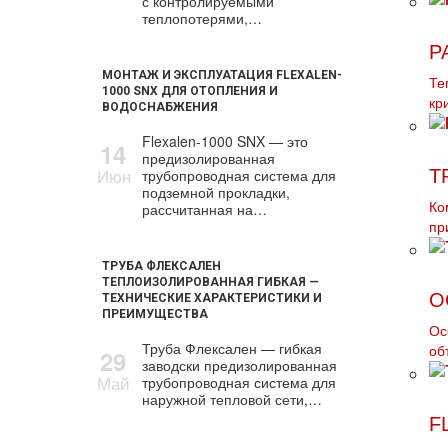
с контролируемыми
теплопотерями,…
Р
МОНТАЖ И ЭКСПЛУАТАЦИЯ FLEXALEN-
Те
1000 SNX ДЛЯ ОТОПЛЕНИЯ И
кр
ВОДОСНАБЖЕНИЯ
Flexalen-1000 SNX — это
14
предизолированная
Июн
трубопроводная система для
Т
подземной прокладки,
рассчитанная на…
Ко
пр
ТРУБА ФЛЕКСАЛЕН
ТЕПЛОИЗОЛИРОВАННАЯ ГИБКАЯ —
О
ТЕХНИЧЕСКИЕ ХАРАКТЕРИСТИКИ И
ПРЕИМУЩЕСТВА
Ос
Труба Флексален — гибкая
об
29
заводски предизолированная
Май
трубопроводная система для
наружной тепловой сети,…
F