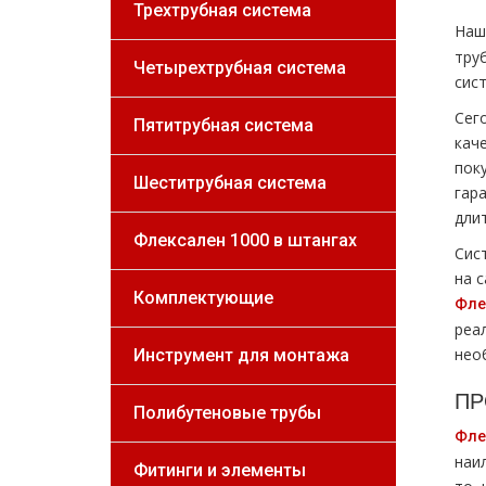
Трехтрубная система
На
тру
Четырехтрубная система
сис
Сег
Пятитрубная система
кач
пок
Шеститрубная система
гар
дли
Флексален 1000 в штангах
Сис
на 
Комплектующие
Фле
реа
нео
Инструмент для монтажа
ПР
Полибутеновые трубы
Фле
наи
Фитинги и элементы