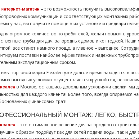
ш
– это возможность получить высококвалифиц
интернет-магазин
бопроводных коммуникаций и соответствующих монтажных рабо
темы у нас, вы получите помощь в их установке и предваритель
одня огромное количество потребителей, желая повысить уров
ественные трубы для дач, загородных домов и коттеджей. Наши
упкой: все станет намного проще, а главное – выгоднее. Сотруд
антируем поставки наиболее эффективных и надежных трубопров
тельным эксплуатационным сроком.
темы торговой марки Flexalen уже долгое время находятся в ас
самых выгодных условиях осуществляется круглый год, независи
в Москве, оставшись довольным условиями сделки: мы де
ксален
льностью для каждого клиента! Более того, всегда опираемся н
боснованных финансовых трат!
ОФЕССИОНАЛЬНЫЙ МОНТАЖ: ЛЕГКО, БЫСТ
– это оптимальное решение для загородного строительс
ксален
лучшим образом подойдут как для сетей подачи воды, так и для