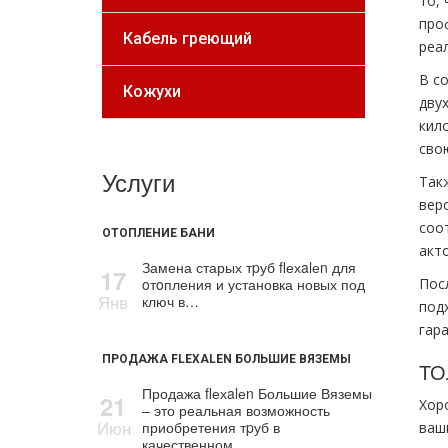
то,
про
Кабель греющий
реа
В с
Кожухи
дву
кил
сво
Услуги
Так
вер
соо
ОТОПЛЕНИЕ БАНИ
акто
Замена старых тpуб flехalеn для
17
oтoпления и установка новых под
Пос
Янв
ключ в…
под
гар
ПРОДАЖА FLEXALEN БОЛЬШИЕ ВЯЗЕМЫ
ТО
Продажа flехalеn Большие Вяземы
21
Хор
– это реальная возможность
Июн
приобретения тpуб в
ваш
качественном…