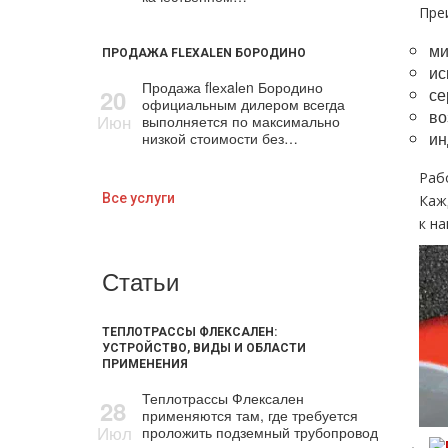
Пре
ми
ПРОДАЖА FLEXALEN БОРОДИНО
ис
Продажа flехalеn Бородино
20
се
официальным дилером всегда
во
Июн
выполняется по максимально
ин
низкой стоимости без…
Раб
Все услуги
Каж
к н
Статьи
ТЕПЛОТРАССЫ ФЛЕКСАЛЕН:
УСТРОЙСТВО, ВИДЫ И ОБЛАСТИ
ПРИМЕНЕНИЯ
Теплотрассы Флексален
28
применяются там, где требуется
Июл
проложить подземный трубопровод