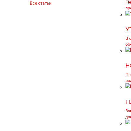
Fl
Все статьи
пр
У
В 
об
Н
Пр
ро
F
За
до