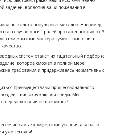
йтись. Быстрый, грамотный и исключительно
ой задачей, воплотив ваши пожелания в
ывая несколько популярных методов. Например,
ются в случае магистралей протяженностью от 5
При этом опытные мастера сумеют выполнить
 качество.
водных систем станет их тщательный подбор (с
изделие, которое сможет в полной мере
еские требования и придерживаясь нормативных
адиться преимуществами профессионального
е воздействия окружающей среды. Мы
в переделывании не возникнет!
еспечив самые комфортные условия для вас и
я уже сегодня!