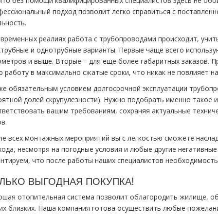
 что без помощи квалифицированных специалистов здесь не обо
фессиональный подход позволит легко справиться с поставленн
льность.
овременных реалиях работа с трубопроводами происходит, учит
хтрубные и однотрубные варианты. Первые чаще всего использу
ометров и выше. Вторые – для еще более габаритных заказов. 
ю работу в максимально сжатые сроки, что никак не повлияет на
же обязательным условием долгосрочной эксплуатации трубопро
оятной долей скрупулезности). Нужно подобрать именно такое 
тветствовать вашим требованиям, сохраняя актуальные технич
в.
ле всех монтажных мероприятий вы с легкостью сможете насл
хода, несмотря на погодные условия и любые другие негативны
антируем, что после работы наших специалистов необходимость 
ЛЬКО ВЫГОДНАЯ ПОКУПКА!
ошая отопительная система позволит облагородить жилище, об
их близких. Наша компания готова осуществить любые пожелани