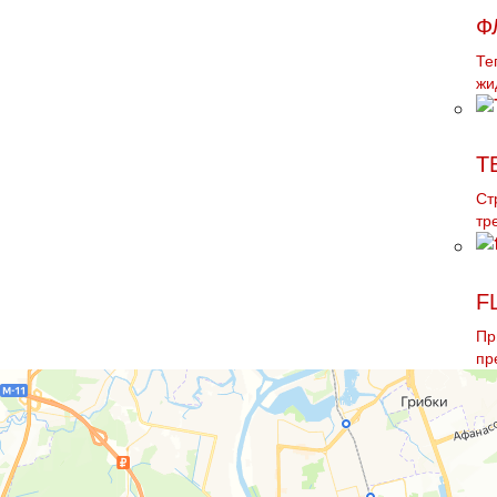
Ф
Те
жи
Т
Ст
тр
F
Пр
пр