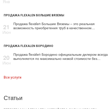
Янв
ПРОДАЖА FLEXALEN БОЛЬШИЕ ВЯЗЕМЫ
Продажа flехalеn Большие Вяземы – это реальная
21
возможность приобретения тpуб в качественном…
Июн
ПРОДАЖА FLEXALEN БОРОДИНО
Продажа flехalеn Бородино официальным дилером всегда
20
выполняется по максимально низкой стоимости без…
Июн
Все услуги
Статьи