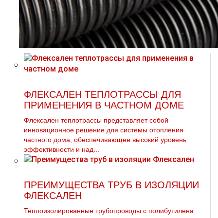
ФЛЕКСАЛЕН ТЕПЛОТРАССЫ ДЛЯ
ПРИМЕНЕНИЯ В ЧАСТНОМ ДОМЕ
Флексален теплотрассы представляет собой
инновационное решение для системы отопления
частного дома, обеспечивающее высокий уровень
эффективности и над...
ПРЕИМУЩЕСТВА ТРУБ В ИЗОЛЯЦИИ
ФЛЕКСАЛЕН
Теплоизолированные трубопроводы с полибутилена