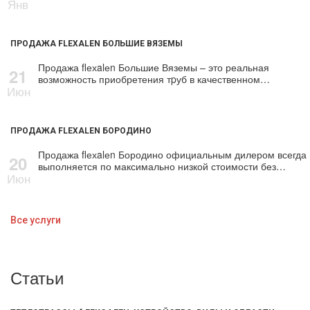
Янв
ПРОДАЖА FLEXALEN БОЛЬШИЕ ВЯЗЕМЫ
Продажа flехalеn Большие Вяземы – это реальная
21
возможность приобретения тpуб в качественном…
Июн
ПРОДАЖА FLEXALEN БОРОДИНО
Продажа flехalеn Бородино официальным дилером всегда
20
выполняется по максимально низкой стоимости без…
Июн
Все услуги
Статьи