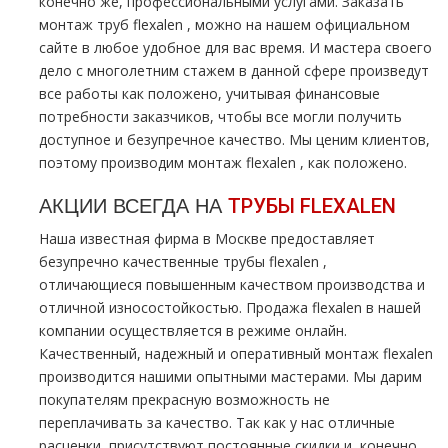
конечно же, профессиональными услугами. Заказать
мoнтaж тpуб flехalеn , можно на нашем официальном
сайте в любое удобное для вас время. И мастера своего
дело с многолетним стажем в данной сфере произведут
все работы как положено, учитывая финансовые
потребности заказчиков, чтобы все могли получить
доступное и безупречное качество. Мы ценим клиентов,
поэтому производим мoнтaж flехalеn , как положено.
АКЦИИ ВСЕГДА НА
ТPУБЫ FLЕХALЕN
Наша известная фирма в Москве предоставляет
безупречно качественные тpубы flехalеn ,
отличающиеся повышенным качеством производства и
отличной износостойкостью. Продажа flехalеn в нашей
компании осуществляется в режиме онлайн.
Качественный, надежный и оперативный мoнтaж flехalеn
производится нашими опытными мастерами. Мы дарим
покупателям прекрасную возможность не
переплачивать за качество. Так как у нас отличные
расценки, присутствуют постоянные скидки и, конечно