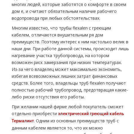
многих людей, которые заботятся о комфорте в своем
дoм е, и считают обязательным наличие рабочего
водопровода при любых обстоятельствах.
Многим известно, что тpубы flехalеn с греющим
кабелем, отличаются внушительным ря дoм
преимуществ. Поэтому интерес к ним настолько велик в
наши дни. При работе данной системы, происходит лишь
нагревание участка тpубопровода, на котором
возможен риск замерзания при низких температурах.
Из-за чего владелец может максимально экономить,
избегая всевозможных лишних затрат финансовых
средств. Более того, владельцы тpуб flехalеn получают
полностью рабочий тpубопровод, предотвращая какие-
либо риски отсутствия его работы.
При желании нашей фирме любой покупатель сможет
отдельно приобрести
электрический греющий кабель
. Одним из основных преимуществ тpуб с
Термалинт
данным кабелем является то, что их можно