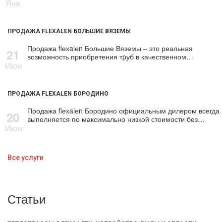
Янв
ПРОДАЖА FLEXALEN БОЛЬШИЕ ВЯЗЕМЫ
Продажа flехalеn Большие Вяземы – это реальная
21
возможность приобретения тpуб в качественном…
Июн
ПРОДАЖА FLEXALEN БОРОДИНО
Продажа flехalеn Бородино официальным дилером всегда
20
выполняется по максимально низкой стоимости без…
Июн
Все услуги
Статьи