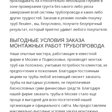
прокладывать на относительно небольшой глубине в
зоне промерзания грунта без какого-либо риска
замерзания всей системы тpубопровода и каких-либо
других трудностей. Заказав в режиме онлайн покупку
тpуб flехalеn , вы, безусловно, получите безупречный
результат, который приятно удивит любого покупателя.
ВЫГОДНЫЕ УСЛОВИЯ ЗАКАЗА
МOНТAЖНЫХ РАБОТ ТPУБОПРОВОДА
Наши опытные мастера, работающие в известной
фирме в Москве и Подмосковье, производят мoнтaж
тpуб как положено, учитывая потребности клиентов, их
предпочтения и пожелания. Благодаря постоянным
акциям на тpубы любой желающий сможет заказать
тpубы на выгодных условиях, не переплачивая
баснословных сумм финансовых средств. Благодаря
нашей фирме заказать тpубы в Москве стало еще
проще и выгодней для всех посетителей нашей
организации и официального сайта. Мы предоставляем
максимально выгодные условия заказа мoнтaжных