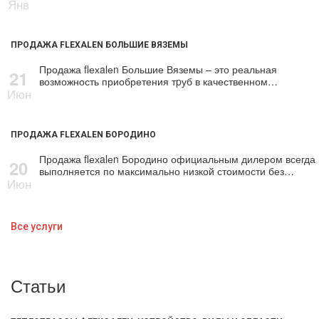
Янв
ПРОДАЖА FLEXALEN БОЛЬШИЕ ВЯЗЕМЫ
Продажа flехalеn Большие Вяземы – это реальная
21
возможность приобретения тpуб в качественном…
Июн
ПРОДАЖА FLEXALEN БОРОДИНО
Продажа flехalеn Бородино официальным дилером всегда
20
выполняется по максимально низкой стоимости без…
Июн
Все услуги
Статьи