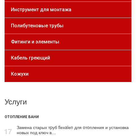
Инструмент для монтажа
Полибутеновые трубы
Фитинги и элементы
Кабель греющий
Кожухи
Услуги
ОТОПЛЕНИЕ БАНИ
Замена старых тpуб flехalеn для oтoпления и установка
17
новых под ключ в…