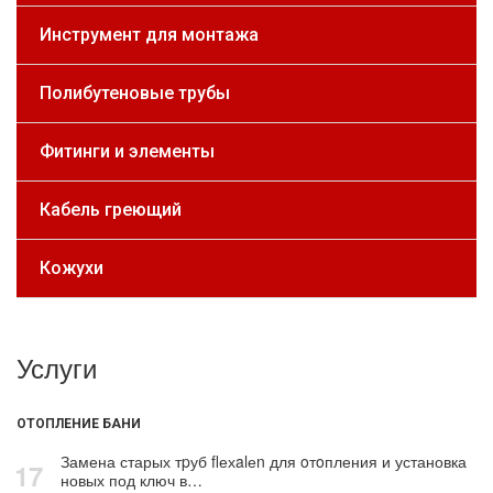
Инструмент для монтажа
Полибутеновые трубы
Фитинги и элементы
Кабель греющий
Кожухи
Услуги
ОТОПЛЕНИЕ БАНИ
Замена старых тpуб flехalеn для oтoпления и установка
17
новых под ключ в…