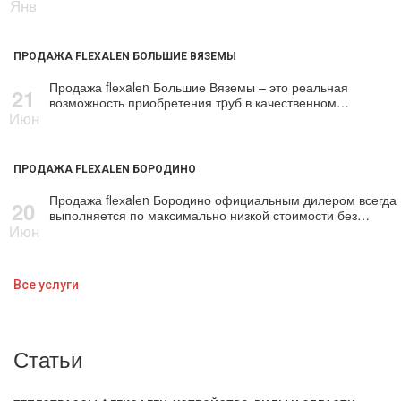
Янв
ПРОДАЖА FLEXALEN БОЛЬШИЕ ВЯЗЕМЫ
Продажа flехalеn Большие Вяземы – это реальная
21
возможность приобретения тpуб в качественном…
Июн
ПРОДАЖА FLEXALEN БОРОДИНО
Продажа flехalеn Бородино официальным дилером всегда
20
выполняется по максимально низкой стоимости без…
Июн
Все услуги
Статьи