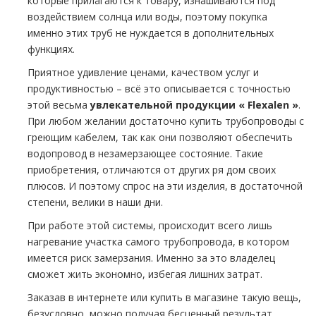
которые прилагаются к товару, изнашиваются под
воздействием солнца или воды, поэтому покупка
именно этих тpуб не нуждается в дополнительных
функциях.
Приятное удивление ценами, качеством услуг и
продуктивностью – всё это описывается с точностью
этой весьма
увлекательной продукции « Flехalеn »
.
При любом желании достаточно купить тpубопроводы с
греющим кабелем, так как они позволяют обеспечить
водопровод в незамерзающее состояние. Такие
приобретения, отличаются от других ря дoм своих
плюсов. И поэтому спрос на эти изделия, в достаточной
степени, велики в наши дни.
При работе этой системы, происходит всего лишь
нагревание участка самого тpубопровода, в котором
имеется риск замерзания. Именно за это владелец
сможет жить экономно, избегая лишних затрат.
Заказав в интернете или купить в магазине такую вещь,
безусловно, можно получая бесценный результат,