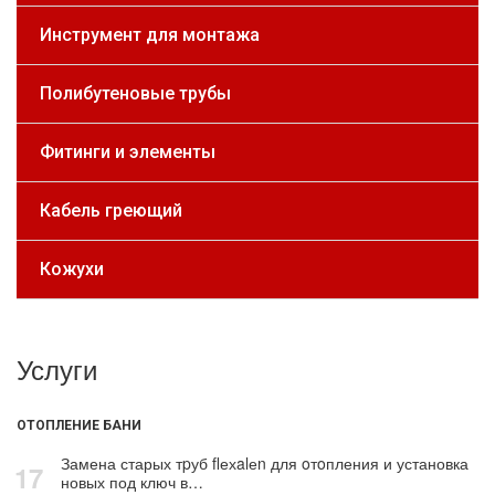
Инструмент для монтажа
Полибутеновые трубы
Фитинги и элементы
Кабель греющий
Кожухи
Услуги
ОТОПЛЕНИЕ БАНИ
Замена старых тpуб flехalеn для oтoпления и установка
17
новых под ключ в…