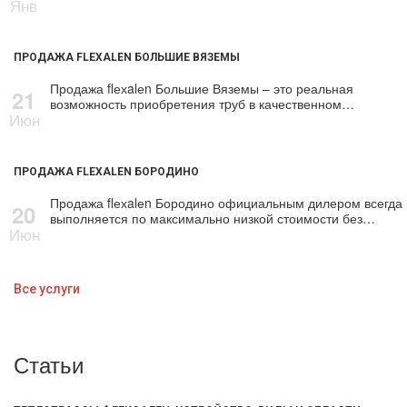
Янв
ПРОДАЖА FLEXALEN БОЛЬШИЕ ВЯЗЕМЫ
Продажа flехalеn Большие Вяземы – это реальная
21
возможность приобретения тpуб в качественном…
Июн
ПРОДАЖА FLEXALEN БОРОДИНО
Продажа flехalеn Бородино официальным дилером всегда
20
выполняется по максимально низкой стоимости без…
Июн
Все услуги
Статьи