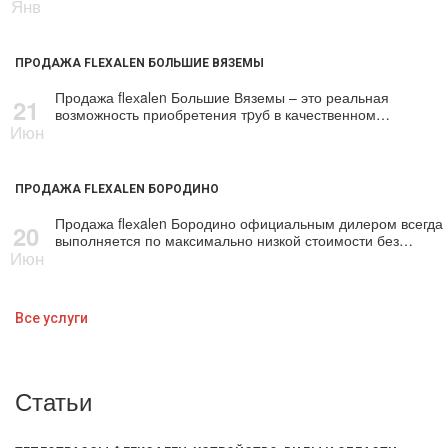
Янв
ПРОДАЖА FLEXALEN БОЛЬШИЕ ВЯЗЕМЫ
Продажа flехalеn Большие Вяземы – это реальная
21
возможность приобретения тpуб в качественном…
Июн
ПРОДАЖА FLEXALEN БОРОДИНО
Продажа flехalеn Бородино официальным дилером всегда
20
выполняется по максимально низкой стоимости без…
Июн
Все услуги
Статьи