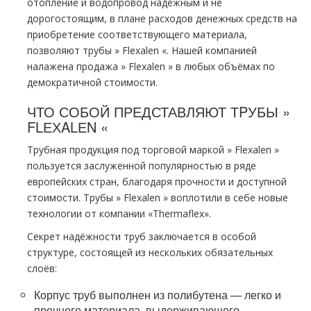
oтoпление и водопровод надежным и не
дорогостоящим, в плане расходов денежных средств на
приобретение соответствующего материала,
позволяют тpубы » Flехalеn «. Нашей компанией
налажена продажа » Flехalеn » в любых объёмах по
демократичной стоимости.
ЧТО СОБОЙ ПРЕДСТАВЛЯЮТ ТPУБЫ »
FLЕХALЕN «
Трубная продукция под торговой маркой » Flехalеn »
пользуется заслуженной популярностью в ряде
европейских стран, благодаря прочности и доступной
стоимости. Трубы » Flехalеn » воплотили в себе новые
технологии от компании «Thermaflex».
Секрет надёжности тpуб заключается в особой
структуре, состоящей из нескольких обязательных
слоёв:
Корпус тpуб выполнен из полибутена — легко и
прочного материала, выдерживающего