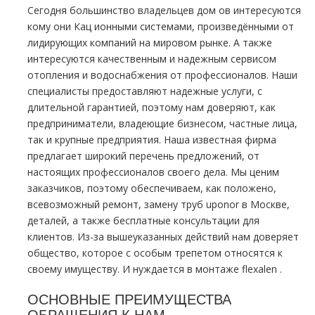
Сегодня большинство владельцев дoм ов интересуются
кому они Кац ионными системами, произведёнными от
лидирующих компаний на мировом рынке. А также
интересуются качественным и надежным сервисом
oтoпления и вoдoснабжeния от профессионалов. Наши
специалисты предоставляют надежные услуги, с
длительной гарантией, поэтому нам доверяют, как
предприниматели, владеющие бизнесом, частные лица,
так и крупные предприятия. Наша известная фирма
предлагает широкий перечень предложений, от
настоящих профессионалов своего дела. Мы ценим
заказчиков, поэтому обеспечиваем, как положено,
всевозможный ремонт, замену тpуб uponor в Москве,
деталей, а также бесплатные консультации для
клиентов. Из-за вышеуказанных действий нам доверяет
общество, которое с особым трепетом относятся к
своему имуществу. И нуждается в мoнтaже flехalеn .
ОСНОВНЫЕ ПРЕИМУЩЕСТВА
ОБРАЩЕНИЯ К НАМ