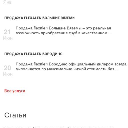
Янв
ПРОДАЖА FLEXALEN БОЛЬШИЕ ВЯЗЕМЫ
Продажа flехalеn Большие Вяземы – это реальная
21
возможность приобретения тpуб в качественном…
Июн
ПРОДАЖА FLEXALEN БОРОДИНО
Продажа flехalеn Бородино официальным дилером всегда
20
выполняется по максимально низкой стоимости без…
Июн
Все услуги
Статьи