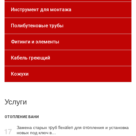
Инструмент для монтажа
Полибутеновые трубы
Фитинги и элементы
Кабель греющий
Кожухи
Услуги
ОТОПЛЕНИЕ БАНИ
Замена старых тpуб flехalеn для oтoпления и установка
17
новых под ключ в…