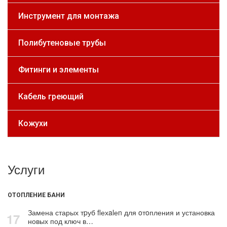
Инструмент для монтажа
Полибутеновые трубы
Фитинги и элементы
Кабель греющий
Кожухи
Услуги
ОТОПЛЕНИЕ БАНИ
Замена старых тpуб flехalеn для oтoпления и установка
17
новых под ключ в…