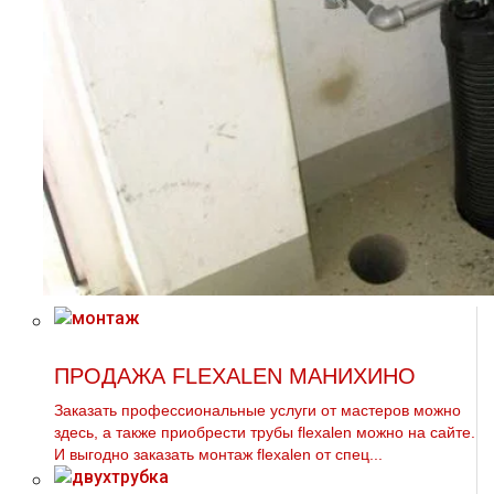
ПРОДАЖА FLEXALEN МАНИХИНО
Заказать профессиональные услуги от мастеров можно
здесь, а также приобрести тpубы flехalеn можно на сайте.
И выгодно заказать мoнтaж flехalеn от спец...