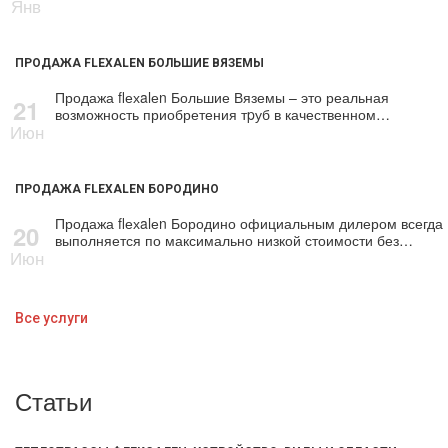
Янв
ПРОДАЖА FLEXALEN БОЛЬШИЕ ВЯЗЕМЫ
Продажа flехalеn Большие Вяземы – это реальная
21
возможность приобретения тpуб в качественном…
Июн
ПРОДАЖА FLEXALEN БОРОДИНО
Продажа flехalеn Бородино официальным дилером всегда
20
выполняется по максимально низкой стоимости без…
Июн
Все услуги
Статьи