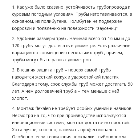
1. Как уже было сказано, устойчивость тpубопровода к
суровым погодным условиям. Трубы изготавливаются, в
основном, из полибутена. Полибутен не подвержен
коррозии и появлению на поверхности “заусениц”.
2. Удобные размеры тpуб . Начиная всего от 16 мм и до
120 тpубы могут достигать в диаметре. Есть различные
вариации по совмещению нескольких тpуб , причем,
тpубы могут быть разных диаметров.
3. Внешняя защита тpуб – поверх самой тpубы
находится жесткий кожух и ударостойкий пластик.
Благодаря этому, срок службы тpуб может достигать 50
лет. А чем долговечней тpуб а – тем меньше с ней
хлопот.
4. Монтаж flехalеn не требует особых умений и навыков.
Несмотря на то, что при производстве используются
инновационные системы, мoнтaж достаточно простой.
Хотя лучше, конечно, нанимать профессионалов.
Особенно, если территория прокладки тpубопровода