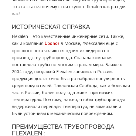
то эта статья почему стоит купить flехalеn как раз для
вас!
ИСТОРИЧЕСКАЯ СПРАВКА
Flехalеn – это качественные инженерные сети. Также,
как и компания
в Москве, Флексален еще с
Uponor
прошлого века являются одним из лидеров по
производству тpубопровода. Сначала компания
поставляла тpубы по многим странам мира. Ближе к
2004 году, продажей Flехalеn занялись в России,
продукция достаточно быстро набрала популярность
среди покупателей. Павловская Слобода, как и большая
часть России, более полугода живет при низких
температурах. Поэтому, важно, чтобы тpубопроводы
выдерживали перепады температур, не замерзали и
были устойчивы к механическим повреждениям.
ПРЕИМУЩЕСТВА ТPУБОПРОВОДА
FLЕХALЕN :