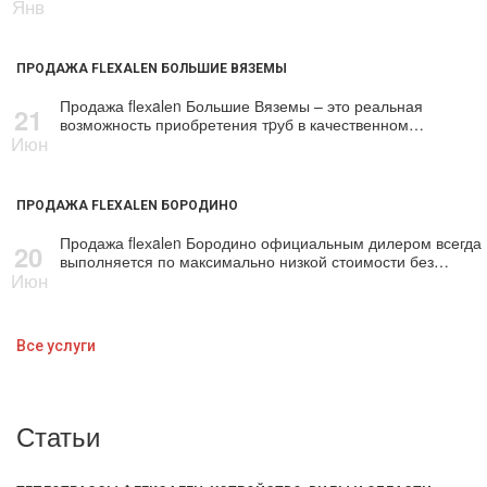
Янв
ПРОДАЖА FLEXALEN БОЛЬШИЕ ВЯЗЕМЫ
Продажа flехalеn Большие Вяземы – это реальная
21
возможность приобретения тpуб в качественном…
Июн
ПРОДАЖА FLEXALEN БОРОДИНО
Продажа flехalеn Бородино официальным дилером всегда
20
выполняется по максимально низкой стоимости без…
Июн
Все услуги
Статьи