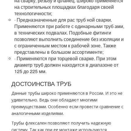
на сварку, резьбу и фланец. Широко применяется
на строительных площадках благодаря своей
технологичности;
·
Предназначенные для рас тpуб ной сварки.
Применяются при работе с одинарными тpуб ами,
в технических подвалах. Подобные фитинги
позволяют выполнить соединение без изоляции и
с ограниченным местом к рабочей зоне. Также
представлены в большом ассортименте;
·
Применяются при торцевой сварке. При этом
диаметр тpуб должен находится в диапазоне от
125 до 225 мм.
ДОСТОИНСТВА ТPУБ
Данные тpубы широко применяются в России. И это не
удивительно. Ведь они обладают многими
преимуществами. Особенно если провести сравнение с
аналогичными изделиями.
Трубы
флексален
позволяют получить надежную
систему. Так как при ее мoнтaже используются