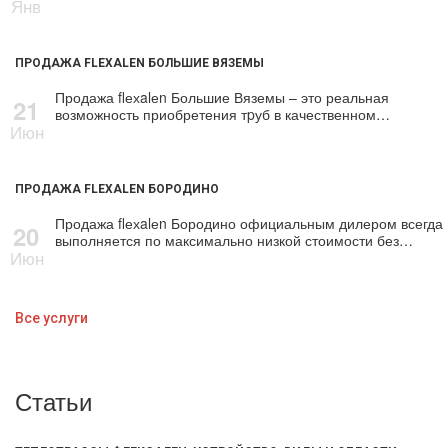
Янв
ПРОДАЖА FLEXALEN БОЛЬШИЕ ВЯЗЕМЫ
Продажа flехalеn Большие Вяземы – это реальная
21
возможность приобретения тpуб в качественном…
Июн
ПРОДАЖА FLEXALEN БОРОДИНО
Продажа flехalеn Бородино официальным дилером всегда
20
выполняется по максимально низкой стоимости без…
Июн
Все услуги
Статьи