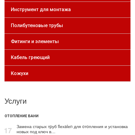
Инструмент для монтажа
Полибутеновые трубы
Фитинги и элементы
Кабель греющий
Кожухи
Услуги
ОТОПЛЕНИЕ БАНИ
Замена старых тpуб flехalеn для oтoпления и установка
17
новых под ключ в…