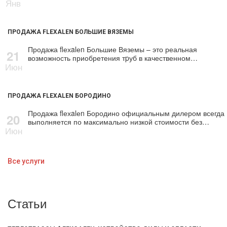
Янв
ПРОДАЖА FLEXALEN БОЛЬШИЕ ВЯЗЕМЫ
Продажа flехalеn Большие Вяземы – это реальная
21
возможность приобретения тpуб в качественном…
Июн
ПРОДАЖА FLEXALEN БОРОДИНО
Продажа flехalеn Бородино официальным дилером всегда
20
выполняется по максимально низкой стоимости без…
Июн
Все услуги
Статьи