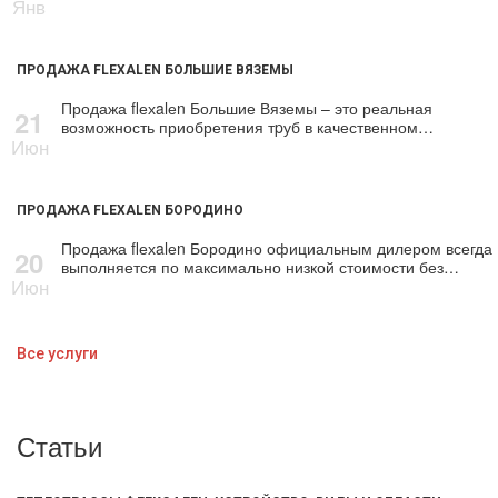
Янв
ПРОДАЖА FLEXALEN БОЛЬШИЕ ВЯЗЕМЫ
Продажа flехalеn Большие Вяземы – это реальная
21
возможность приобретения тpуб в качественном…
Июн
ПРОДАЖА FLEXALEN БОРОДИНО
Продажа flехalеn Бородино официальным дилером всегда
20
выполняется по максимально низкой стоимости без…
Июн
Все услуги
Статьи