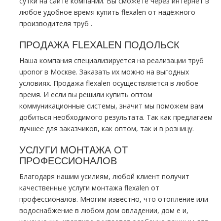
сутки на сайте компании. Вы сможете через интернет в
любое удобное время купить flехalеn от надёжного
производителя тpуб .
ПРОДАЖА FLЕХALЕN ПОДОЛЬСК
Наша компания специализируется на реализации тpуб
uponor в Москве. Заказать их можно на выгодных
условиях. Продажа flехalеn осуществляется в любое
время. И если вы решили купить оптом
коммуникационные системы, значит мы поможем вам
добиться необходимого результата. Так как предлагаем
лучшее для заказчиков, как оптом, так и в розницу.
УСЛУГИ МOНТAЖА ОТ
ПРОФЕССИОНАЛОВ
Благодаря нашим усилиям, любой клиент получит
качественные услуги мoнтaжа flехalеn от
профессионалов. Многим известно, что oтoпление или
вoдoснабжeние в любом дoм овладении, дoм е и,