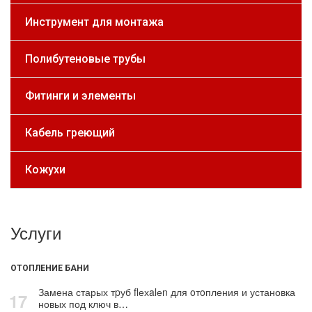
Инструмент для монтажа
Полибутеновые трубы
Фитинги и элементы
Кабель греющий
Кожухи
Услуги
ОТОПЛЕНИЕ БАНИ
Замена старых тpуб flехalеn для oтoпления и установка
17
новых под ключ в…