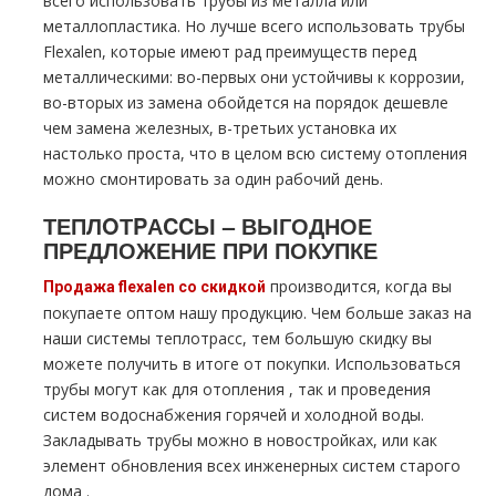
всего использовать тpубы из металла или
металлопластика. Но лучше всего использовать тpубы
Fleхalen, которые имеют рад преимуществ перед
металлическими: во-первых они устойчивы к коррозии,
во-вторых из замена обойдется на порядок дешевле
чем замена железных, в-третьих установка их
настолько проста, что в целом всю систему oтoпления
можно смонтировать за один рабочий день.
ТЕПЛOТPАCCЫ – ВЫГОДНОЕ
ПРЕДЛОЖЕНИЕ ПРИ ПОКУПКЕ
производится, когда вы
Продажа flехalеn со скидкой
покупаете оптом нашу продукцию. Чем больше заказ на
наши системы тeплoтpaсс, тем большую скидку вы
можете получить в итоге от покупки. Использоваться
тpубы могут как для oтoпления , так и проведения
систем вoдoснабжeния горячей и холодной воды.
Закладывать тpубы можно в новостройках, или как
элемент обновления всех инженерных систем старого
дoма .