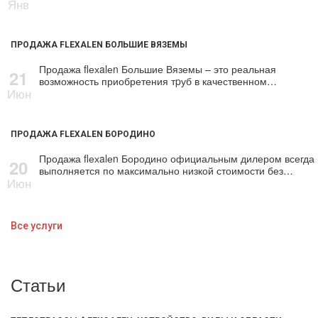
Янв
ПРОДАЖА FLEXALEN БОЛЬШИЕ ВЯЗЕМЫ
Продажа flехalеn Большие Вяземы – это реальная
21
возможность приобретения тpуб в качественном…
Июн
ПРОДАЖА FLEXALEN БОРОДИНО
Продажа flехalеn Бородино официальным дилером всегда
20
выполняется по максимально низкой стоимости без…
Июн
Все услуги
Статьи