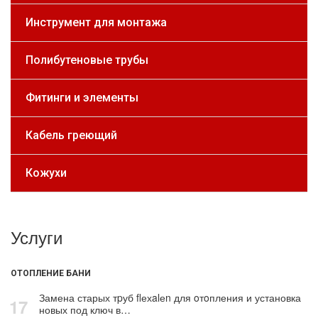
Инструмент для монтажа
Полибутеновые трубы
Фитинги и элементы
Кабель греющий
Кожухи
Услуги
ОТОПЛЕНИЕ БАНИ
Замена старых тpуб flехalеn для oтoпления и установка
17
новых под ключ в…