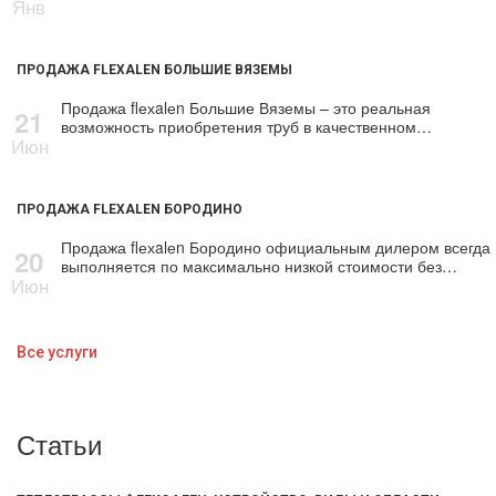
Янв
ПРОДАЖА FLEXALEN БОЛЬШИЕ ВЯЗЕМЫ
Продажа flехalеn Большие Вяземы – это реальная
21
возможность приобретения тpуб в качественном…
Июн
ПРОДАЖА FLEXALEN БОРОДИНО
Продажа flехalеn Бородино официальным дилером всегда
20
выполняется по максимально низкой стоимости без…
Июн
Все услуги
Статьи