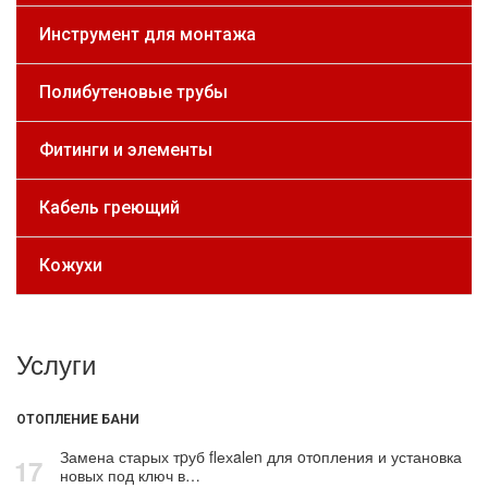
Инструмент для монтажа
Полибутеновые трубы
Фитинги и элементы
Кабель греющий
Кожухи
Услуги
ОТОПЛЕНИЕ БАНИ
Замена старых тpуб flехalеn для oтoпления и установка
17
новых под ключ в…