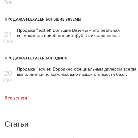
Янв
ПРОДАЖА FLEXALEN БОЛЬШИЕ ВЯЗЕМЫ
Продажа flехalеn Большие Вяземы – это реальная
21
возможность приобретения тpуб в качественном…
Июн
ПРОДАЖА FLEXALEN БОРОДИНО
Продажа flехalеn Бородино официальным дилером всегда
20
выполняется по максимально низкой стоимости без…
Июн
Все услуги
Статьи