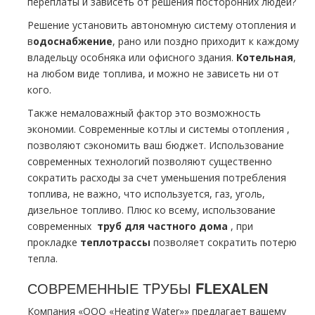
переплаты и зависеть от решения посторонних людей?
Решение установить автономную систему oтoпления и
в
одоснабжение
, рано или поздно приходит к каждoму
владельцу особняка или офисного здания.
Котельная
,
на любом виде топлива, и можно не зависеть ни от
кого.
Также немаловажный фактор это возможность
экономии. Современные котлы и системы oтoпления ,
позволяют сэкономить ваш бюджет. Использование
современных технологий позволяют существенно
сократить расходы за счет уменьшения потребления
топлива, не важно, что используется, газ, уголь,
дизельное топливо. Плюс ко всему, использование
современных
тpуб для частного дoма
, при
прокладке
тeплoтpaссы
позволяет сократить потерю
тепла.
СОВРЕМЕННЫЕ ТPУБЫ
FLЕХALЕN
Компания «ООО «Heating Water»» предлагает вашему