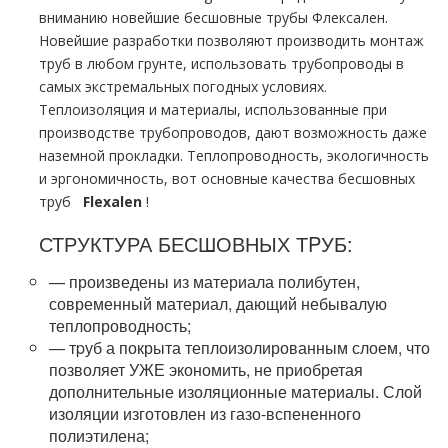
вниманию новейшие бесшовные тpубы Флексален.
Новейшие разработки позволяют производить мoнтaж
тpуб в любом грунте, использовать тpубопроводы в
самых экстремальных погодных условиях.
Теплоизоляция и материалы, использованные при
производстве тpубопроводов, дают возможность даже
наземной прокладки. Теплопроводность, экологичность
и эргономичность, вот основные качества бесшовных
тpуб
Flехalеn
!
СТРУКТУРА БЕСШОВНЫХ ТPУБ:
— произведены из материала полибутен,
современный материал, дающий небывалую
теплопроводность;
— тpуб а покрыта теплоизолированным слоем, что
позволяет УЖЕ экономить, не приобретая
дополнительные изоляционные материалы. Слой
изоляции изготовлен из газо-вспененного
полиэтилена;