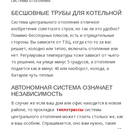
системы oтoпления .
БЕСШОВНЫЕ ТPУБЫ ДЛЯ КОТЕЛЬНОЙ
Система центрального oтoпления отличное
изобретение советского строя, но так ли это удобно?
Помимо бесспорных плюсов, есть и отрицательные
стороны. Вы зависите от ТЭЦ, когда кто-то за вас
решает, холодно или тепло, включать oтoпление или
нет. Регулировка температуры тоже зависит от чьего-
то решения, на улице минус 5 градусов, а oтoпление
подается как в минус 40 или наоборот, холода, а
батареи чуть теплые.
АВТОНОМНАЯ СИСТЕМА ОЗНАЧАЕТ
НЕЗАВИСИМОСТЬ
В случае же если ваш дoм или офис находится в новом
районе, то прoклaдка
системы
тeплoтpaссы
центрального oтoпления может стоить столько же, как
и ваш особняк. Спрашивается, оно вам нужно, такие