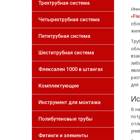
Трехтрубная система
Инн
«Fle
Четырехтрубная система
обо
жил
Пятитрубная система
Тру
обл
Шеститрубная система
вза
либ
Флексален 1000 в штангах
явл
раз
для 
Комплектующие
Ис
Инструмент для монтажа
В н
пот
Полибутеновые трубы
отл
уни
Фитинги и элементы