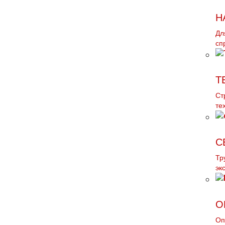
Н
Дл
сп
Т
Ст
те
С
Тр
эк
О
Оп