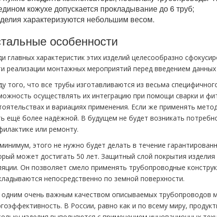
едином кожухе допускается прокладывание до 6 труб;
делия характеризуются небольшим весом.
тальные особенности
ди главных характеристик этих изделий целесообразно сфокусир
ти реализации монтажных мероприятий перед введением данных
ду того, что все трубы изготавливаются из весьма специфичног
можность осуществлять их интеграцию при помощи сварки и фити
тоятельствах и вариациях применения. Если же применять метод
ть ещё более надёжной. В будущем не будет возникать потребн
филактике или ремонту.
 минимум, этого не нужно будет делать в течение гарантирован
орый может достигать 50 лет. Защитный слой покрытия изделия
ляции. Он позволяет смело применять трубопроводные конструкц
кладываются непосредственно по земной поверхности.
 одним очень важным качеством описываемых трубопроводов 
ргоэффективность. В России, равно как и по всему миру, продук
кольку изделия выполняются с применением инновационных тех