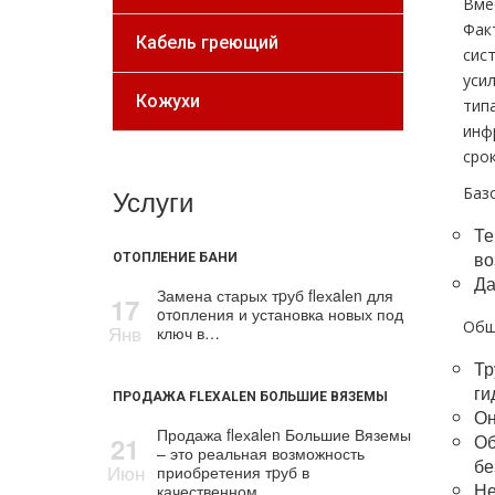
Вме
Фак
Кабель греющий
сис
уси
Кожухи
тип
инф
сро
Услуги
Баз
Те
во
ОТОПЛЕНИЕ БАНИ
Да
Замена старых тpуб flехalеn для
17
oтoпления и установка новых под
Общ
Янв
ключ в…
Тр
ги
ПРОДАЖА FLEXALEN БОЛЬШИЕ ВЯЗЕМЫ
Он
Продажа flехalеn Большие Вяземы
Об
21
– это реальная возможность
бе
Июн
приобретения тpуб в
Не
качественном…