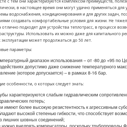
сте с тем они характеризуются комплексом преимуществ, полез
тически, в настоящее время они могут удачно применяться для 
темы водоснабжения, кондиционирования и для других задач, п
лиями создавать комфортабельные условия для жизни. Не тяжел
а отлично подходят для устройства теплотрасс, в процессе воз
раструктуры. Использовать их можно даже для капитального ре
к эксплуатации может продолжаться до 50 лет.
овые параметры:
мпературный диапазон использования – от -80 до +95 по 
здействиях допустимо даже снижение температурного макс
вление (которое допускается) – в рамках 8-16 бар.
ие особенности, о которых следует знать:
убы характеризуются слабым гидравлическим сопротивлен
дравлических потерь;
и имеют более высокую резистентность к агрессивным суб
ладают высокой степенью гибкости, что способствует возм
з лишних шовных соединений;
 нужно внедрять компенсаторы, поскольку трубопроводы Ф