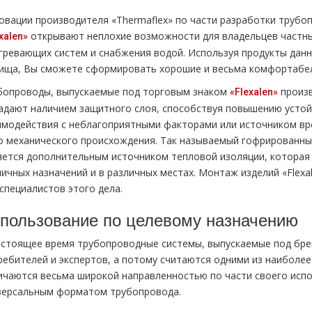
овации производителя «Thermaflex» по части разработки трубо
открывают неплохие возможности для владельцев частны
xalen»
гревающих систем и снабжения водой. Используя продукты данн
ища, Вы сможете сформировать хорошие и весьма комфортабел
бопроводы, выпускаемые под торговым знаком
произв
«Flexalen»
адают наличием защитного слоя, способствуя повышению устойч
имодействия с неблагоприятными факторами или источником вр
о механического происхождения. Так называемый гофрированны
яется дополнительным источником тепловой изоляции, которая
личных назначений и в различных местах. Монтаж изделий «Flexa
специалистов этого дела.
пользование по целевому назначению
астоящее время трубопроводные системы, выпускаемые под бре
ребителей и экспертов, а потому считаются одними из наиболее
ичаются весьма широкой направленностью по части своего испо
версальным форматом трубопровода.