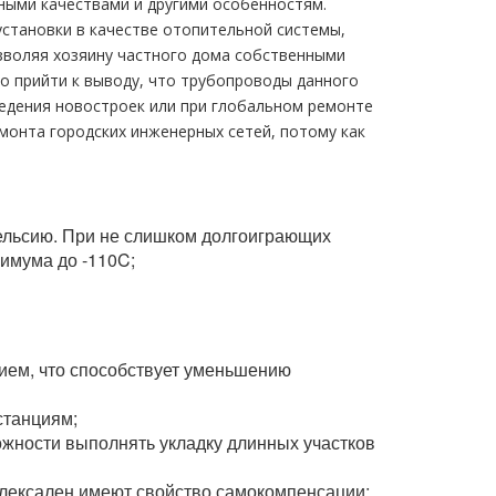
ными качествами и другими особенностям.
установки в качестве отопительной системы,
озволяя хозяину частного дома собственными
о прийти к выводу, что трубопроводы данного
ведения новостроек или при глобальном ремонте
монта городских инженерных сетей, потому как
Цельсию. При не слишком долгоиграющих
имума до -110C;
ием, что способствует уменьшению
станциям;
ожности выполнять укладку длинных участков
лексален имеют свойство самокомпенсации;