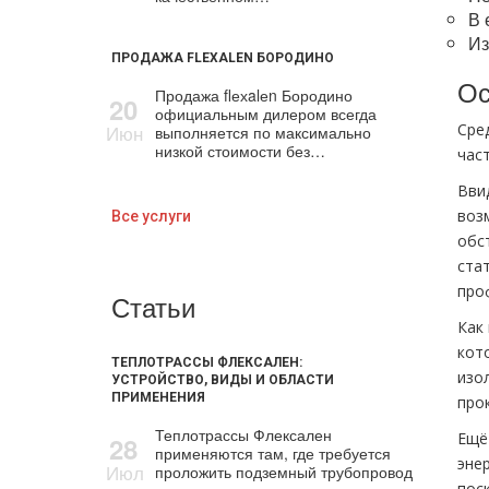
В 
Из
ПРОДАЖА FLEXALEN БОРОДИНО
Ос
Продажа flехalеn Бородино
20
официальным дилером всегда
Июн
Сре
выполняется по максимально
низкой стоимости без…
час
Вви
воз
Все услуги
обс
ста
про
Статьи
Как
кот
ТЕПЛОТРАССЫ ФЛЕКСАЛЕН:
изо
УСТРОЙСТВО, ВИДЫ И ОБЛАСТИ
ПРИМЕНЕНИЯ
про
Теплотрассы Флексален
Ещё
28
применяются там, где требуется
эне
Июл
проложить подземный трубопровод
пос