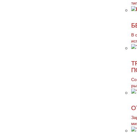
ти
Б
В 
ис
Т
П
Со
ры
О
За
ми