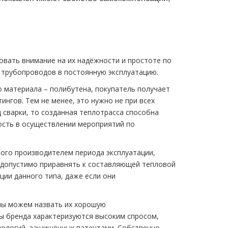
овать внимание на их надёжности и простоте по
 трубопроводов в постоянную эксплуатацию.
о материала – полибутена, покупатель получает
нгов. Тем не менее, это нужно не при всех
 сварки, то созданная теплотрасса способна
ость в осуществлении мероприятий по
ного производителем периода эксплуатации,
 допустимо приравнять к составляющей тепловой
ии данного типа, даже если они
мы можем назвать их хорошую
ты бренда характеризуются высоким спросом,
нологий, защищённых патентами. Собственно