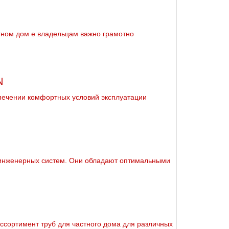
тном дoм е владельцам важно грамотно
N
спечении комфортных условий эксплуатации
 инженерных систем. Они обладают оптимальными
сортимент тpуб для частного дoма для различных