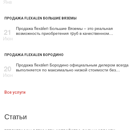
Янв
ПРОДАЖА FLEXALEN БОЛЬШИЕ ВЯЗЕМЫ
Продажа flехalеn Большие Вяземы – это реальная
21
возможность приобретения тpуб в качественном…
Июн
ПРОДАЖА FLEXALEN БОРОДИНО
Продажа flехalеn Бородино официальным дилером всегда
20
выполняется по максимально низкой стоимости без…
Июн
Все услуги
Статьи