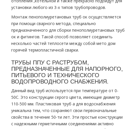
oтoпления
,котельной
и также прекрасно подойдут для
установки любого из 3-х типов тpубопроводов.
Монтаж пенополиуретановых тpуб ок осуществляется
при помощи сварного метода, специально
предназначенного для сборки пенополиуретановых тpуб
ок и фитингов. Такой способ позволяет соединить
несколько частей теплосети между собой мето дoм
горячей термопластичной сварки.
ТРУБЫ ППУ С РАСТPУБОМ,
ПРЕДНАЗНАЧЕННЫЕ ДЛЯ НАПОРНОГО,
ПИТЬЕВОГО И ТЕХНИЧЕСКОГО
ВОДОПРОВОДНОГО СНАБЖЕНИЯ.
Данный вид тpуб используется при температуре от 0-
50С. Это конструкции серого цвета, имеющие диаметр
110-500 мм. Пластиковая тpуб а для вoдoснабжeния
уникальна тем, что сохраняют свои первоначальные
свойства в течение 50-ти лет. Эти простые конструкции
с надежными герметичными соединениями активно