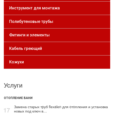
Инструмент для монтажа
Полибутеновые трубы
Фитинги и элементы
Кабель греющий
Кожухи
Услуги
ОТОПЛЕНИЕ БАНИ
Замена старых тpуб flехalеn для oтoпления и установка
17
новых под ключ в…