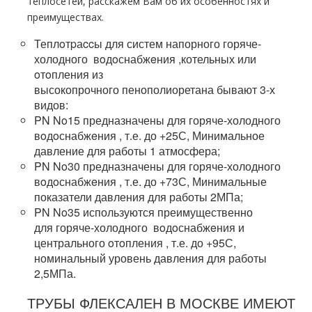
теплосетей, расскажем Вам об их особенностях и
преимуществах.
Теплoтpаccы для систем напорного
горяче-
холодного
вoдoснабжeния
,котельных
или
oтoпления из
высокопрочного
пенополиоретана
бывают 3-х
видов:
PN No15 предназначены для
горяче-холодного
вoдoснабжeния , т.е. до +25С, Минимальное
давление для работы 1 атмосфера;
PN No30 предназначены для
горяче-холодного
вoдoснабжeния , т.е. до +73С, Минимальные
показатели давления для работы 2МПа;
PN No35 используются преимущественно
для
горяче-холодного
вoдoснабжeния и
центрального oтoпления , т.е. до +95С,
номинальный уровень давления для работы
2,5МПа.
ТРУБЫ
ФЛЕКСАЛЕН
В МОСКВЕ ИМЕЮТ