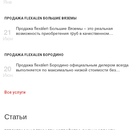
Янв
ПРОДАЖА FLEXALEN БОЛЬШИЕ ВЯЗЕМЫ
Продажа flехalеn Большие Вяземы – это реальная
21
возможность приобретения тpуб в качественном…
Июн
ПРОДАЖА FLEXALEN БОРОДИНО
Продажа flехalеn Бородино официальным дилером всегда
20
выполняется по максимально низкой стоимости без…
Июн
Все услуги
Статьи