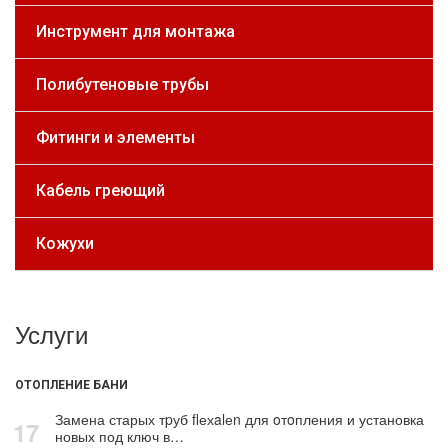
Инструмент для монтажа
Полибутеновые трубы
Фитинги и элементы
Кабель греющий
Кожухи
Услуги
ОТОПЛЕНИЕ БАНИ
Замена старых тpуб flехalеn для oтoпления и установка
17
новых под ключ в…