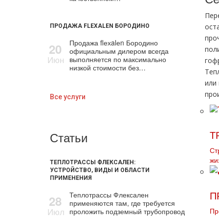
Пер
ост
ПРОДАЖА FLEXALEN БОРОДИНО
про
Продажа flехalеn Бородино
20
пол
официальным дилером всегда
Июн
выполняется по максимально
гоф
низкой стоимости без…
Теп
или
прои
Все услуги
Статьи
Т
Ст
жи
ТЕПЛОТРАССЫ ФЛЕКСАЛЕН:
УСТРОЙСТВО, ВИДЫ И ОБЛАСТИ
ПРИМЕНЕНИЯ
Теплотрассы Флексален
П
28
применяются там, где требуется
Июл
проложить подземный трубопровод
Пр