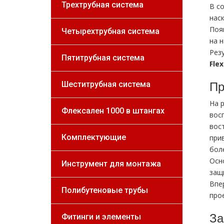
Трехтрубная система
В с
нас
Поя
Четырехтрубная система
на 
Рез
Пятитрубная система
Flе
Пр
Шеститрубная система
На 
Флексален 1000 в штангах
вос
вос
Комплектующие
при
бол
Осн
Инструмент для монтажа
защ
Впе
Полибутеновые трубы
про
За
Фитинги и элементы