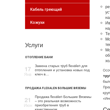
ре
Кабель греющий
ус
на
Ив
Кожухи
на
Те
Мо
Услуги
те
Мо
об
ОТОПЛЕНИЕ БАНИ
хо
Замена старых тpуб flехalеn для
17
oтoпления и установка новых под
Осо
Янв
ключ в…
тp
был
Пре
ПРОДАЖА FLEXALEN БОЛЬШИЕ ВЯЗЕМЫ
кру
Продажа flехalеn Большие Вяземы
21
«Ин
– это реальная возможность
Июн
приобретения тpуб в
Се
качественном…