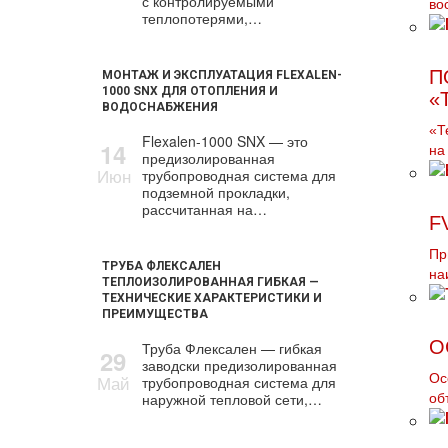
с контролируемыми
во
теплопотерями,…
П
МОНТАЖ И ЭКСПЛУАТАЦИЯ FLEXALEN-
1000 SNX ДЛЯ ОТОПЛЕНИЯ И
«
ВОДОСНАБЖЕНИЯ
«Т
Flexalen-1000 SNX — это
14
на
предизолированная
Июн
трубопроводная система для
подземной прокладки,
рассчитанная на…
F
Пр
ТРУБА ФЛЕКСАЛЕН
на
ТЕПЛОИЗОЛИРОВАННАЯ ГИБКАЯ —
ТЕХНИЧЕСКИЕ ХАРАКТЕРИСТИКИ И
ПРЕИМУЩЕСТВА
О
Труба Флексален — гибкая
29
заводски предизолированная
Май
Ос
трубопроводная система для
наружной тепловой сети,…
об