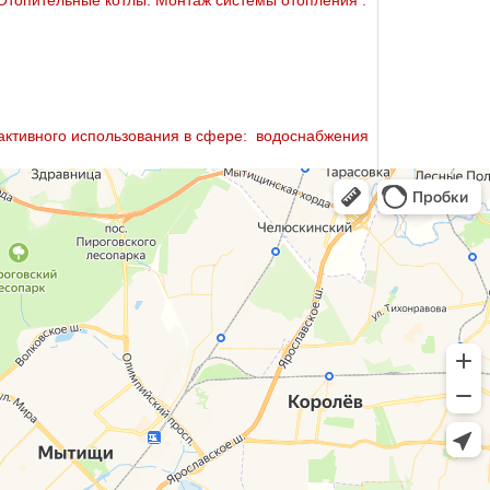
Отопительные котлы. Монтаж системы oтoпления .
ктивного использования в сфере: вoдoснабжeния