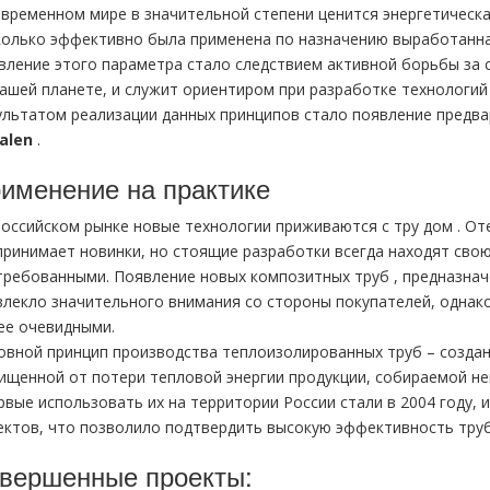
овременном мире в значительной степени ценится энергетическ
колько эффективно была применена по назначению выработанная
вление этого параметра стало следствием активной борьбы за 
нашей планете, и служит ориентиром при разработке технологий
ультатом реализации данных принципов стало появление предв
хalеn
.
именение на практике
российском рынке новые технологии приживаются с тру дoм . О
принимает новинки, но стоящие разработки всегда находят свою
требованными. Появление новых композитных тpуб , предназна
влекло значительного внимания со стороны покупателей, однак
ее очевидными.
овной принцип производства теплоизолированных тpуб – создан
ищенной от потери тепловой энергии продукции, собираемой не
рвые использовать их на территории России стали в 2004 году,
ектов, что позволило подтвердить высокую эффективность тpуб
вершенные проекты: