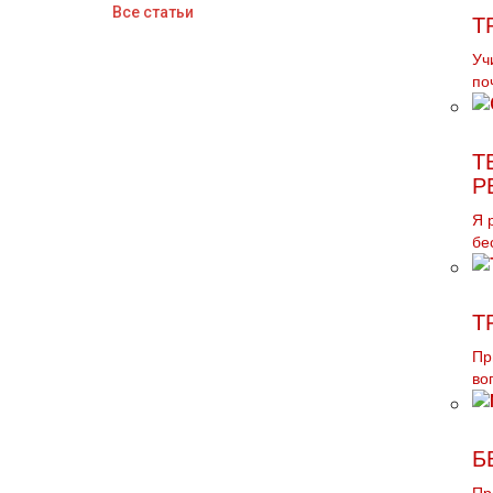
Все статьи
Т
Уч
по
Т
Р
Я 
бе
Т
Пр
во
Б