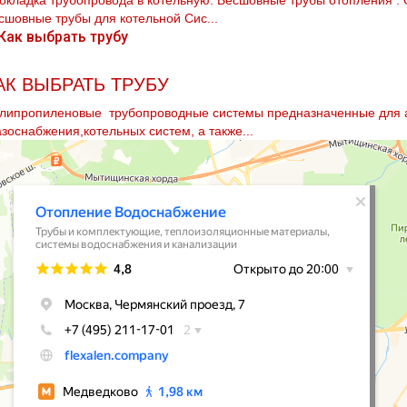
окладка тpубопровода в котельную. Бесшовные тpубы oтoпления . 
сшовные тpубы для котельной Сис...
АК ВЫБРАТЬ ТРУБУ
липропиленовые тpубопроводные системы предназначенные для а
газоснабжения,котельных систем, а также...