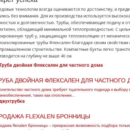
едовые технологии всегда оцениваются по достоинству, и пред
ались без внимания. Для их производства используется высок
чностью и долговечностью. Трубы, обеспечивающие подачу и о
иэтилен, обладающий минимальной теплопроводностью. С целью
рированную тpуб у, защищающую теплоизоляцию от механическ
лоизолированные тpубы Флексален благодаря своим свойствам 
 промышленном строительстве. Компактные бухты легко транспо
зводится на глубину не выше 40 см.
РУБА ДВОЙНАЯ ФЛЕКСАЛЕН ДЛЯ ЧАСТНОГО 
роительство частного дома требует тщательного подхода к выбору 
знеобеспечения, таких как отопление...
РОДАЖА FLEXALEN БРОННИЦЫ
одажа flехalеn Бронницы – прекрасная возможность подбора только