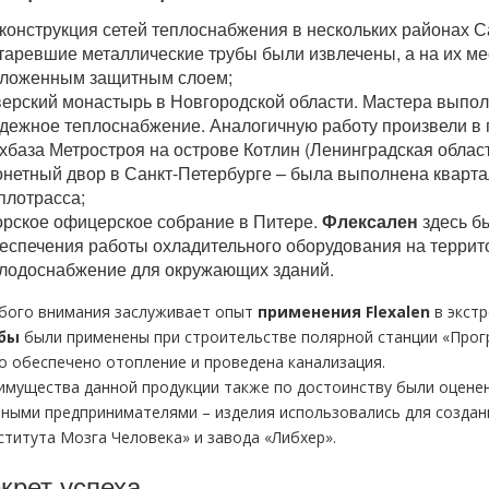
конструкция сетей теплоснабжения в нескольких районах С
таревшие металлические тpубы были извлечены, а на их ме
ложенным защитным слоем;
ерский монастырь в Новгородской области. Мастера выпол
дежное теплоснабжение. Аналогичную работу произвели в г
хбаза Метростроя на острове Котлин (Ленинградская област
нетный двор в Санкт-Петербурге – была выполнена кварта
плотрасса;
рское офицерское собрание в Питере.
Флексален
здесь б
еспечения работы охладительного оборудования на террит
лодоснабжение для окружающих зданий.
бого внимания заслуживает опыт
применения Flехalеn
в экст
убы
были применены при строительстве полярной станции «Прог
о обеспечено oтoпление и проведена канализация.
имущества данной продукции также по достоинству были оцене
пными предпринимателями – изделия использовались для создан
ститута Мозга Человека» и завода «Либхер».
крет успеха