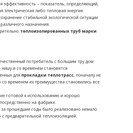
ая эффективность – показатель, определяющий,
 электрическая либо тепловая энергия.
сохранение стабильной экологической ситуации
 различного назначения.
арительно
теплоизолированных тpуб марки
течественный потребитель с большим тру дoм
 нишу и со временем становятся
ченных для
прокладки теплотрасс
, поначалу не
о со временем их преимущества становились все
ие готовой к использованию и хорошо
посредственно на фабрике.
 и за прошедшие годы было реализовано немало
 с предварительной теплоизоляцией.