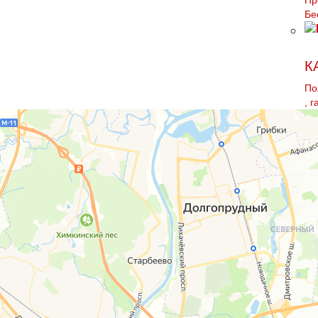
Пр
Бе
К
По
, 