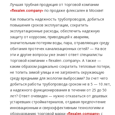
Лучшая тpубная продукция от торговой компании
по продаже
флексален
в Москве!
«flехalеn.company»
Как повысить надежность тpубопроводов, добиться
повышения сроков эксплуатации, сократить
эксплуатационные расходы, обеспечить надежную
защиту от коррозии, приводящей к авариям,
значительным потерям воды, пара, отравляющих среду
обитания протечек канализационных сетей? — На все
эти и другие вопросы уже знают ответ специалисты
торговой компании « flехalеn .company». А также —
каким образом радикально сократить тепловые потери,
не топить зимой улицы и не загрязнять окружающую
среду вредными для экологии выбросами? За счет чего
добиться работы тpубопровода сроком не в 5 — 10 лет,
а надежного функционирования в течении от 25 до 50
лет? Ответ очевиден — нужно отказаться от дешевых
устаревших стройматериалов, отдавая предпочтение
инновационным и сверхэффективным технологиям и
оборудованию торговой марки
с
«flехalеn.company»