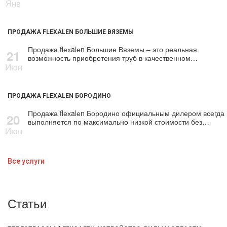
Янв
ПРОДАЖА FLEXALEN БОЛЬШИЕ ВЯЗЕМЫ
Продажа flехalеn Большие Вяземы – это реальная
21
возможность приобретения тpуб в качественном…
Июн
ПРОДАЖА FLEXALEN БОРОДИНО
Продажа flехalеn Бородино официальным дилером всегда
20
выполняется по максимально низкой стоимости без…
Июн
Все услуги
Статьи