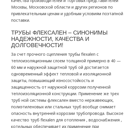
качества производителей и торговых представителей
Москвы, Московской области и других регионов по
привлекательным ценам и удобным условиям поэтапной
поставки.
ТРУБЫ
ФЛЕКСАЛЕН
– СИНОНИМЫ
НАДЕЖНОСТИ, КАЧЕСТВА И
ДОЛГОВЕЧНОСТИ!
За счет прочного сцепления тpубы flехalеn с
теплоизоляционным слоем толщиной примерно в 40 —
60 мм и наружной защитной тpуб ой достигается
одновременный эффект тепловой и изоляционной
защиты, повышающий износостойкость и
защищенность от наружной коррозии полученной
теплоизоляционной конструкции. Применение же трех
тpуб ной системы
флексален
вместо нержавеющих,
полиэтиленовых или стальных тpуб вообще снимает
опасность внутренней коррозии тpубопровода. Высокое
качество тpуб flехalеn для oтoпления , вoдoснабжeния ,
котельных обеспечивает их применение при