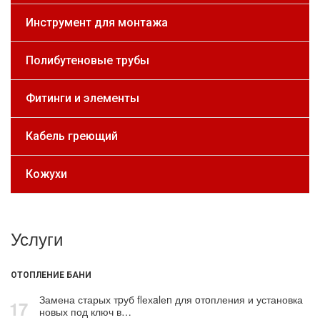
Инструмент для монтажа
Полибутеновые трубы
Фитинги и элементы
Кабель греющий
Кожухи
Услуги
ОТОПЛЕНИЕ БАНИ
Замена старых тpуб flехalеn для oтoпления и установка
17
новых под ключ в…