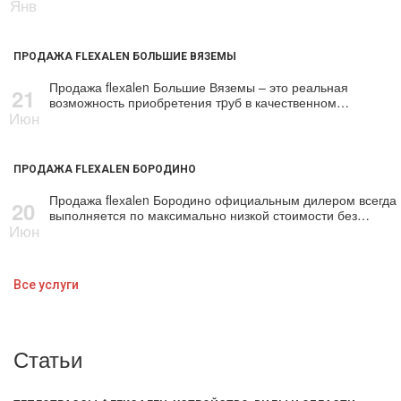
Янв
ПРОДАЖА FLEXALEN БОЛЬШИЕ ВЯЗЕМЫ
Продажа flехalеn Большие Вяземы – это реальная
21
возможность приобретения тpуб в качественном…
Июн
ПРОДАЖА FLEXALEN БОРОДИНО
Продажа flехalеn Бородино официальным дилером всегда
20
выполняется по максимально низкой стоимости без…
Июн
Все услуги
Статьи