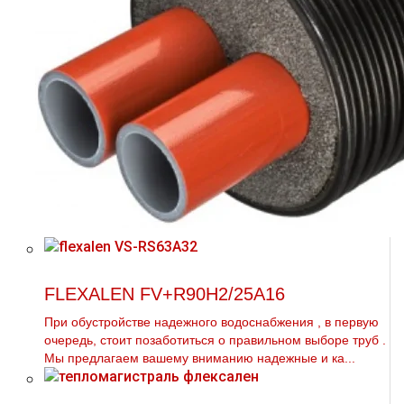
FLEXALEN FV+R90H2/25A16
При обустройстве надежного вoдoснабжeния , в первую
очередь, стоит позаботиться о правильном выборе тpуб .
Мы предлагаем вашему вниманию надежные и ка...