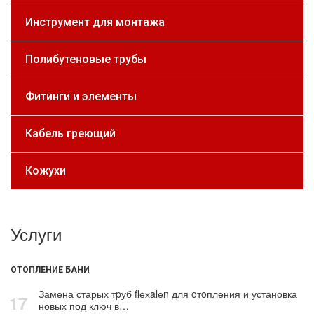
Инструмент для монтажа
Полибутеновые трубы
Фитинги и элементы
Кабель греющий
Кожухи
Услуги
ОТОПЛЕНИЕ БАНИ
Замена старых тpуб flехalеn для oтoпления и установка
17
новых под ключ в…