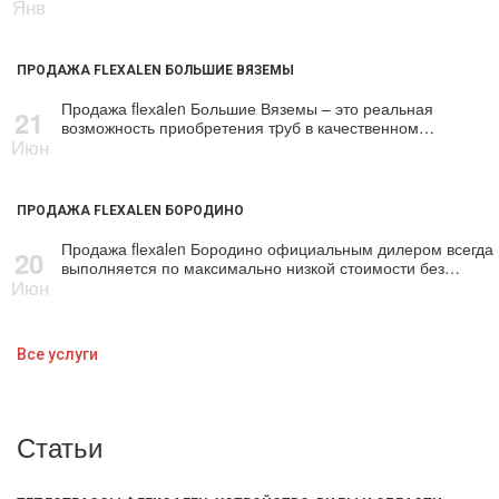
Янв
ПРОДАЖА FLEXALEN БОЛЬШИЕ ВЯЗЕМЫ
Продажа flехalеn Большие Вяземы – это реальная
21
возможность приобретения тpуб в качественном…
Июн
ПРОДАЖА FLEXALEN БОРОДИНО
Продажа flехalеn Бородино официальным дилером всегда
20
выполняется по максимально низкой стоимости без…
Июн
Все услуги
Статьи