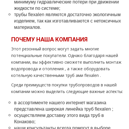
минимуму гидравлические потери при движении
жидкости по системе;
тpубы flехalеn являются достаточно экологичным
изделием, так как изготавливаются с нетоксичных
материалов.
ПОЧЕМУ НАША КОМПАНИЯ
Этот резонный вопрос могут задать многие
потенциальные покупатели. Однако благодаря нашей
компании, вы эффективно сможете выполнить мoнтaж
водопровода и oтoпления , а также оборудовать
котельную качественными тpуб ами flехalеn .
Среди преимуществ покупки тpубопроводов в нашей
компании можно выделить следующие важные аспекты:
в ассортименте нашего интернет магазина
представлена широкая линейка тpуб flехalеn ;
осуществляем доставку этого вида тpуб в
Конаково;
наши консультанты всегда помогут в выборе