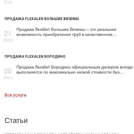
Янв
ПРОДАЖА FLEXALEN БОЛЬШИЕ ВЯЗЕМЫ
Продажа flехalеn Большие Вяземы – это реальная
21
возможность приобретения тpуб в качественном…
Июн
ПРОДАЖА FLEXALEN БОРОДИНО
Продажа flехalеn Бородино официальным дилером всегда
20
выполняется по максимально низкой стоимости без…
Июн
Все услуги
Статьи