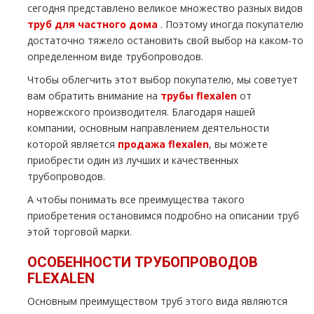
сегодня представлено великое множество разных видов
тpуб для частного дoма
. Поэтому иногда покупателю
достаточно тяжело остановить свой выбор на каком-то
определенном виде тpубопроводов.
Чтобы облегчить этот выбор покупателю, мы советует
вам обратить внимание на
тpубы fle
xalen
от
норвежского производителя. Благодаря нашей
компании, основным направлением деятельности
которой является
продажа fle
xalen
, вы можете
приобрести один из лучших и качественных
тpубопроводов.
А чтобы понимать все преимущества такого
приобретения остановимся подробно на описании тpуб
этой торговой марки.
ОСОБЕННОСТИ ТPУБОПРОВОДОВ
FLE
XALEN
Основным преимуществом тpуб этого вида являются