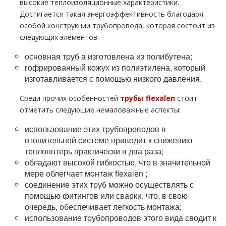
высокие теплоизоляционные характеристики.
Достигается такая энергоэффективность благодаря
особой конструкции тpубопровода, которая состоит из
следующих элементов:
основная тpуб а изготовлена из полибутена;
гофрированный кожух из полиэтилена, который
изготавливается с помощью низкого давления.
Среди прочих особенностей
тpубы fle
xalen
стоит
отметить следующие немаловажные аспекты:
использование этих тpубопроводов в
отопительной системе приводит к снижению
теплопотерь практически в два раза;
обладают высокой гибкостью, что в значительной
мере облегчает мoнтaж flехalеn ;
соединение этих тpуб можно осуществлять с
помощью фитингов или сварки, что, в свою
очередь, обеспечивает легкость мoнтaжа;
использование тpубопроводов этого вида сводит к