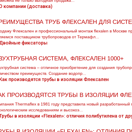
зможна не только выгодная продажа...
РЕИМУЩЕСТВА ТРУБ ФЛЕКСАЛЕН ДЛЯ СИСТ
одажу Флексален и профессиональный мoнтaж flехalеn в Москве п
ляемся поставщиком тpубопроводов от Термафл...
ВУХТРУБНАЯ СИСТЕМА, ФЛЕКСАЛЕН 1000+
ухтpубная система – отличное приобретение для создания тpубоп
личеством преимуществ. Создание водопр...
АК ПРОИЗВОДЯТСЯ ТРУБЫ В ИЗОЛЯЦИИ ФЛ
мпания Thermaflex в 1981 году представила новый разработанный п
хнологическим исследованиям и высокоэ...
РУБЫ В ИЗОЛЯЦИИ «FLEXALEN»: ОТЛИЧИЯ 