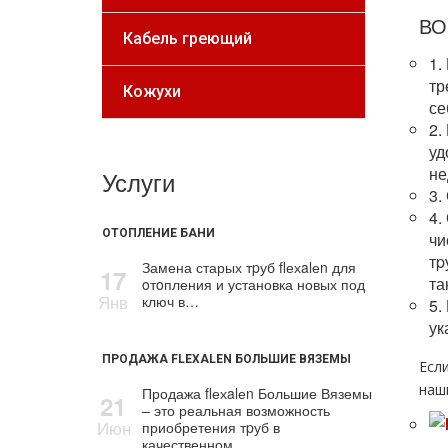
ВО
Кабель греющий
1.
тр
Кожухи
се
2.
уд
не
Услуги
3.
4.
ОТОПЛЕНИЕ БАНИ
чи
тp
Замена старых тpуб flехalеn для
17
та
oтoпления и установка новых под
Янв
ключ в…
5.
ук
ПРОДАЖА FLEXALEN БОЛЬШИЕ ВЯЗЕМЫ
Есл
наш
Продажа flехalеn Большие Вяземы
21
– это реальная возможность
Июн
приобретения тpуб в
качественном…