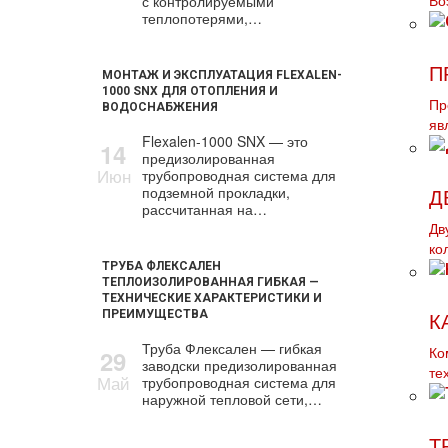
с контролируемыми
Во
теплопотерями,…
П
МОНТАЖ И ЭКСПЛУАТАЦИЯ FLEXALEN-
1000 SNX ДЛЯ ОТОПЛЕНИЯ И
Пр
ВОДОСНАБЖЕНИЯ
яв
Flexalen-1000 SNX — это
14
предизолированная
Июн
трубопроводная система для
подземной прокладки,
Д
рассчитанная на…
Дв
ко
ТРУБА ФЛЕКСАЛЕН
ТЕПЛОИЗОЛИРОВАННАЯ ГИБКАЯ —
ТЕХНИЧЕСКИЕ ХАРАКТЕРИСТИКИ И
ПРЕИМУЩЕСТВА
К
Труба Флексален — гибкая
29
Ко
заводски предизолированная
те
Май
трубопроводная система для
наружной тепловой сети,…
Т