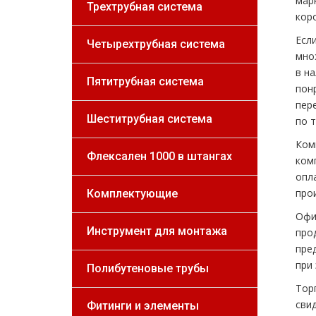
мар
Трехтрубная система
кор
Если
Четырехтрубная система
мно
в н
Пятитрубная система
пон
пер
Шеститрубная система
по 
Ком
Флексален 1000 в штангах
ком
опл
про
Комплектующие
Офи
Инструмент для монтажа
про
пре
при
Полибутеновые трубы
Тор
сви
Фитинги и элементы