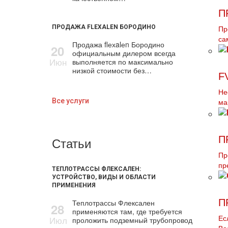
П
ПРОДАЖА FLEXALEN БОРОДИНО
Пр
са
Продажа flехalеn Бородино
20
официальным дилером всегда
Июн
выполняется по максимально
низкой стоимости без…
F
Не
Все услуги
ма
Статьи
П
Пр
пр
ТЕПЛОТРАССЫ ФЛЕКСАЛЕН:
УСТРОЙСТВО, ВИДЫ И ОБЛАСТИ
ПРИМЕНЕНИЯ
П
Теплотрассы Флексален
28
применяются там, где требуется
Июл
Ес
проложить подземный трубопровод