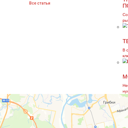
Все статьи
П
Со
ры
Т
В 
кл
М
Не
ну