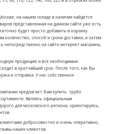
 75; 90; 110; 125; 140; 160; 225 и в отрезках более
Москве, на нашем складе в наличии найдется
варов представленная на данном сайте уже есть
таточно будет просто добавить в корзину
 количество, способ и сроки доставки, и затем
ь непосредственно на сайте интернет-магазина,
водную продукцию и все необходимые
ходит в кратчайший срок. После того, как Вы
узка и отправка. У нас собственное
омпании предлагает Вам купить
тpубо
сортименте. Являясь официальным
орого для московского региона, ориентируясь,
нтов.
 клиентами добросовестно и очень оперативно,
зывы наших клиентов.