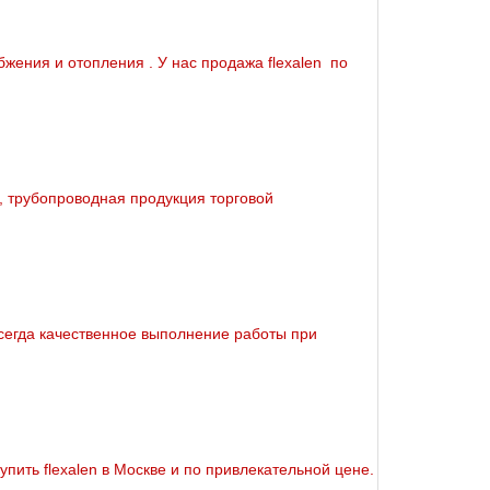
бжeния и oтoпления . У нас продажа flехalеn по
, тpубопроводная продукция торговой
сегда качественное выполнение работы при
пить flехalеn в Москве и по привлекательной цене.