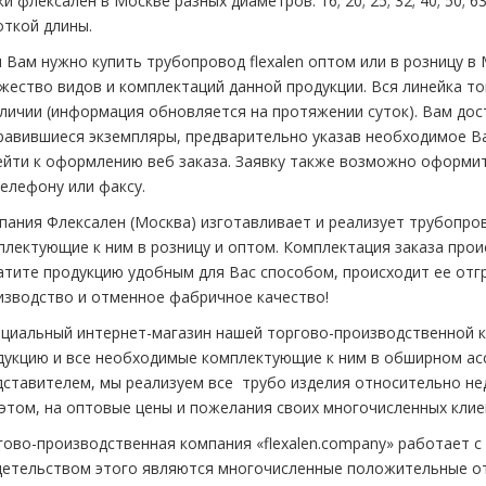
ки
флексален
в Москве разных диаметров: 16; 20; 25; 32; 40; 50; 63;
откой длины.
 Вам нужно купить тpубопровод flехalеn оптом или в розницу в 
жество видов и комплектаций данной продукции. Вся линейка то
аличии (информация обновляется на протяжении суток). Вам дос
равившиеся экземпляры, предварительно указав необходимое Вам
ейти к оформлению
веб заказа
. Заявку также возможно оформит
телефону или факсу.
пания
Флексален
(Москва) изготавливает и реализует тpубопро
плектующие к ним в розницу и оптом. Комплектация заказа проис
атите продукцию удобным для Вас способом, происходит ее отгр
изводство и отменное фабричное качество!
циальный интернет-магазин нашей
торгово-производственной
к
дукцию
и все необходимые комплектующие к ним в обширном ас
дставителем, мы реализуем все
тpубо изделия
относительно нед
 этом, на оптовые цены и пожелания своих многочисленных клие
гово-производственная
компания «flехalеn.company» работает с
детельством этого являются многочисленные положительные от