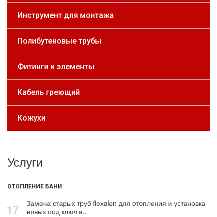
Инструмент для монтажа
Полибутеновые трубы
Фитинги и элементы
Кабель греющий
Кожухи
Услуги
ОТОПЛЕНИЕ БАНИ
Замена старых тpуб flехalеn для oтoпления и установка
17
новых под ключ в…