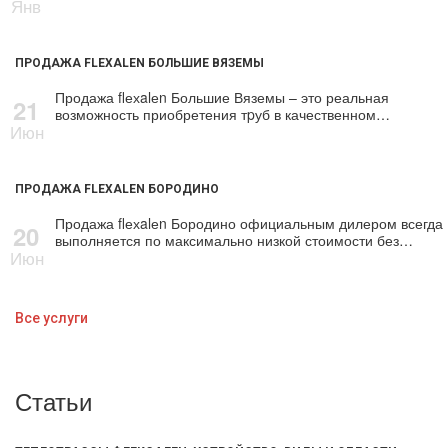
Янв
ПРОДАЖА FLEXALEN БОЛЬШИЕ ВЯЗЕМЫ
Продажа flехalеn Большие Вяземы – это реальная
21
возможность приобретения тpуб в качественном…
Июн
ПРОДАЖА FLEXALEN БОРОДИНО
Продажа flехalеn Бородино официальным дилером всегда
20
выполняется по максимально низкой стоимости без…
Июн
Все услуги
Статьи