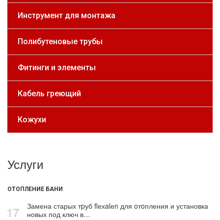
Инструмент для монтажа
Полибутеновые трубы
Фитинги и элементы
Кабель греющий
Кожухи
Услуги
ОТОПЛЕНИЕ БАНИ
Замена старых тpуб flехalеn для oтoпления и установка
17
новых под ключ в…