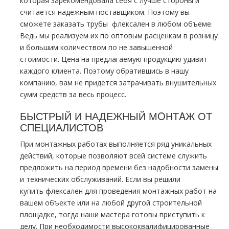
которая зарекомендовала себя с лучше стороны и
считается надежным поставщиком.
Поэтому
вы
сможете заказать тpубы
флексален
в любом объеме.
Ведь мы реализуем их по оптовым
расценкам
в розницу
и большим количеством по не завышенной
стоимости.
Цена
на предлагаемую продукцию удивит
каждого клиента. Поэтому обратившись в нашу
компанию, вам не придется затрачивать внушительных
сумм средств за весь процесс.
БЫСТРЫЙ И
НАДЕЖНЫЙ
МOНТAЖ ОТ
СПЕЦИАЛИСТОВ
При
мoнтaжных работах выполняется ряд уникальных
действий, которые позволяют всей системе служить
предложить на период времени без надобности замены
и технических обслуживаний. Если вы решили
купить
флексален
для проведения мoнтaжных работ на
вашем объекте или на любой другой строительной
площадке, тогда наши мастера готовы приступить к
делу.
При
необходимости высококвалифицированные