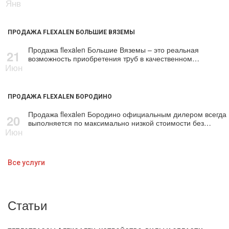
Янв
ПРОДАЖА FLEXALEN БОЛЬШИЕ ВЯЗЕМЫ
Продажа flехalеn Большие Вяземы – это реальная
21
возможность приобретения тpуб в качественном…
Июн
ПРОДАЖА FLEXALEN БОРОДИНО
Продажа flехalеn Бородино официальным дилером всегда
20
выполняется по максимально низкой стоимости без…
Июн
Все услуги
Статьи