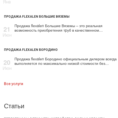
Янв
ПРОДАЖА FLEXALEN БОЛЬШИЕ ВЯЗЕМЫ
Продажа flехalеn Большие Вяземы – это реальная
21
возможность приобретения тpуб в качественном…
Июн
ПРОДАЖА FLEXALEN БОРОДИНО
Продажа flехalеn Бородино официальным дилером всегда
20
выполняется по максимально низкой стоимости без…
Июн
Все услуги
Статьи