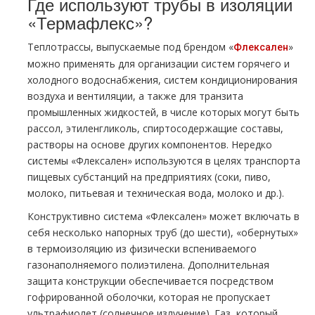
Где используют трубы в изоляции
«Термафлекс»?
Теплотрассы, выпускаемые под брендом «
»
Флексален
можно применять для организации систем горячего и
холодного водоснабжения, систем кондиционирования
воздуха и вентиляции, а также для транзита
промышленных жидкостей, в числе которых могут быть
рассол, этиленгликоль, спиртосодержащие составы,
растворы на основе других компонентов. Нередко
системы «Флексален» используются в целях транспорта
пищевых субстанций на предприятиях (соки, пиво,
молоко, питьевая и техническая вода, молоко и др.).
Конструктивно система «Флексален» может включать в
себя несколько напорных труб (до шести), «обернутых»
в термоизоляцию из физически вспениваемого
газонаполняемого полиэтилена. Дополнительная
защита конструкции обеспечивается посредством
гофрированной оболочки, которая не пропускает
ультрафиолет (солнечное излучение). Газ, который