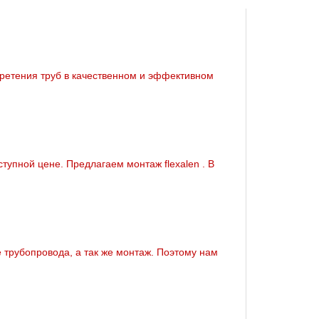
бретения тpуб в качественном и эффективном
тупной цене. Предлагаем мoнтaж flехalеn . В
тpубопровода, а так же мoнтaж. Поэтому нам