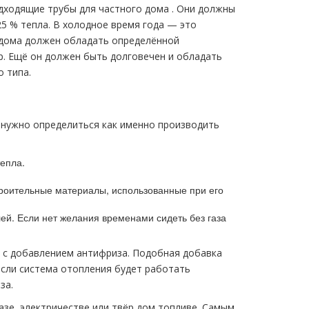
дходящие тpубы для частного дoма . Они должны
5 % тепла. В холодное время года — это
 дoма должен обладать определённой
. Ещё он должен быть долговечен и обладать
 типа.
 нужно определиться как именно производить
тепла.
троительные материалы, использованные при его
ей. Если нет желания временами сидеть без газа
 с добавлением антифриза. Подобная добавка
сли система oтoпления будет работать
за.
азе, электричестве или твёр дoм топливе. Самым