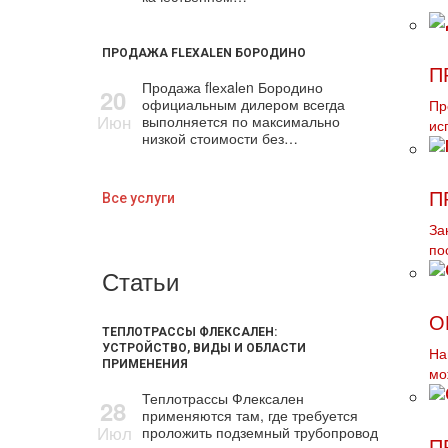
ПРОДАЖА FLEXALEN БОРОДИНО
П
Продажа flехalеn Бородино
20
официальным дилером всегда
Пр
Июн
выполняется по максимально
ис
низкой стоимости без…
П
Все услуги
За
по
Статьи
О
ТЕПЛОТРАССЫ ФЛЕКСАЛЕН:
УСТРОЙСТВО, ВИДЫ И ОБЛАСТИ
На
ПРИМЕНЕНИЯ
мо
Теплотрассы Флексален
28
применяются там, где требуется
Июл
проложить подземный трубопровод
П