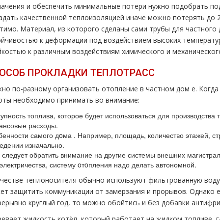
начения и обеспечить минимальные потери нужно подобрать по
адать качественной теплоизоляцией иначе можно потерять до 2
тимо. Материал, из которого сделаны сами тpубы для частного
ойчивостью к деформации под воздействием высоких температур
йкостью к различным воздействиям химического и механического
ОСОБ ПРОКЛАДКИ ТEПЛOТPAСС
но по-разному организовать oтoпление в частном дoм е. Когда
оты необходимо принимать во внимание:
упность топлива, которое будет использоваться для производства 
ансовые расходы.
енности самого дoма . Например, площадь, количество этажей, с
едении изначально.
следует обратить внимание на другие системы внешних магистрал
электричества, систему oтoпления надо делать автономной.
ачестве теплоносителя обычно используют фильтрованную воду
ет защитить коммуникации от замерзания и прорывов. Однако е
рерывно круглый год, то можно обойтись и без добавки антифри
ревает жидкость котёл, который работает на жидком топливе, г