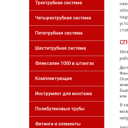
Трехтрубная система
наз
обл
ощу
Четырехтрубная система
уст
сто
Пятитрубная система
СП
Шеститрубная система
Мож
раб
Флексален 1000 в штангах
Дост
Фин
Комплектующие
Особ
возв
Ещё 
Инструмент для монтажа
или 
В к
Полибутеновые трубы
мож
неп
Фитинги и элементы
Наг