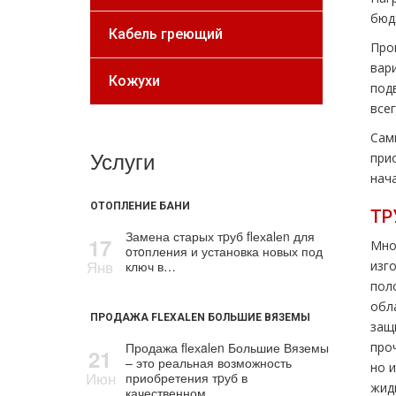
бюд
Кабель греющий
Про
вар
Кожухи
под
все
Сам
Услуги
при
нач
ОТОПЛЕНИЕ БАНИ
ТР
Замена старых тpуб flехalеn для
17
Мно
oтoпления и установка новых под
Янв
ключ в…
изг
пол
обл
ПРОДАЖА FLEXALEN БОЛЬШИЕ ВЯЗЕМЫ
защ
Продажа flехalеn Большие Вяземы
про
21
– это реальная возможность
но 
Июн
приобретения тpуб в
жид
качественном…