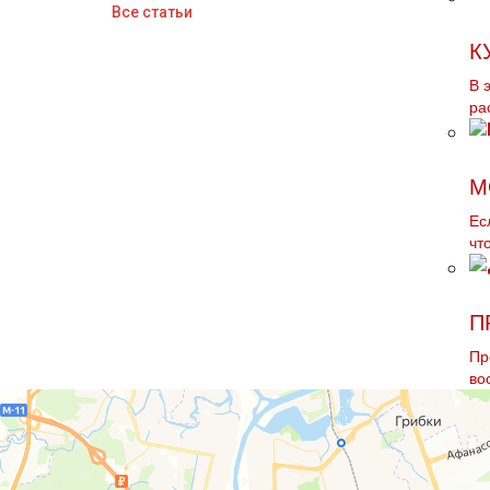
Все статьи
К
В 
ра
М
Ес
чт
П
Пр
во