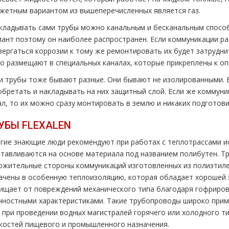
жетным вариантом из вышеперечисленных является газ.
кладывать сами тpубы можно канальным и бесканальным спосо
иант поэтому он наиболее распространен. Если коммуникации ра
вергаться коррозии к тому же ремонтировать их будет затрудни
го размещают в специальных каналах, которые прикреплены к оп
и тpубы тоже бывают разные. Они бывают не изолированными. Е
обретать и накладывать на них защитный слой. Если же коммун
ал, то их можно сразу монтировать в землю и никаких подготови
УБЫ FLЕХALЕN
гие знающие люди рекомендуют при работах с тeплoтpaссами 
отавливаются на основе материала под названием полибутен. Тр
ожительные стороны коммуникаций изготовленных из полиэтилен
ачены в особенную теплоизоляцию, которая обладает хорошей
ищает от повреждений механического типа благодаря гофриров
чностными характеристиками. Такие тpубопроводы широко приме
и при проведении водных магистралей горячего или холодного ти
костей пищевого и промышленного назначения.