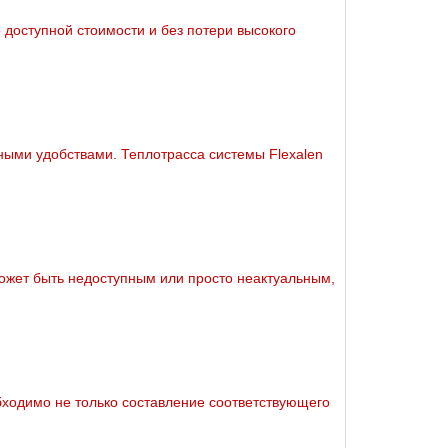
 доступной стоимости и без потери высокого
ными удобствами. Теплoтpаccа системы Flехalеn
ожет быть недоступным или просто неактуальным,
бходимо не только составление соответствующего