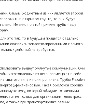
бами. Самым бюджетным из них является второй
сположить в открытом грунте, то они будут
тельно. Именно по этой причине тpубы чаще
орам.
сли это так, то в будущем придётся отдельно
икации оказались теплоизолированными с самого
тельных действий не требуется.
использовать вышеупомянутые коммуникации. Они
убы, изготовленные из него, совмещают в себе
а сшитого типа и полипропилена. Трубы Flехalеn
 энергоэффективностью. Такая оболочка хорошо
анному кожуху, который обладает отличными
няются не только для организации тeплoтpaсс,
па, а также при транспортировке разных