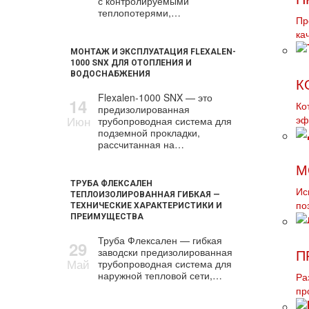
с контролируемыми
теплопотерями,…
Пр
ка
МОНТАЖ И ЭКСПЛУАТАЦИЯ FLEXALEN-
1000 SNX ДЛЯ ОТОПЛЕНИЯ И
ВОДОСНАБЖЕНИЯ
К
Flexalen-1000 SNX — это
14
Ко
предизолированная
Июн
трубопроводная система для
эф
подземной прокладки,
рассчитанная на…
М
ТРУБА ФЛЕКСАЛЕН
Ис
ТЕПЛОИЗОЛИРОВАННАЯ ГИБКАЯ —
по
ТЕХНИЧЕСКИЕ ХАРАКТЕРИСТИКИ И
ПРЕИМУЩЕСТВА
Труба Флексален — гибкая
29
заводски предизолированная
П
Май
трубопроводная система для
наружной тепловой сети,…
Ра
пр