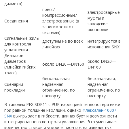
диаметр)
пресс/
электросварные
компрессионные/
муфты и
Соединения
электросварные (в
заводские
зависимости от
оконцовки
системы)
Сигнальные жилы
доступны не во всех
интегрируются в
для контроля
линейках
исполнении SNX
увлажнения
Диапазон
диаметров
около DN20—
около DN20—DN160
(линейки гибких
DN160
трасс)
бесканальная;
бесканальная;
Сценарии
надземная —
надземная —
прокладки
ограниченно, по
ограниченно, по
паспорту
паспорту
В типовых PEX SDR11 с PUR‑изоляцией теплопотери ниже
при равной толщине изоляции, однако
Флексален‑1000+
SNX
выигрывает в гибкости, длинах бухт и возможности
интегрированного контроля увлажнения. Это уменьшает
количество стыков и ускоряет монтаж на извилистых