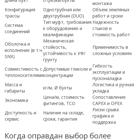
длина бухт
отрезки/бухты
монтажа
Конфигурация
Однотрубная или
Объем земляных
трассы
двухтрубная (DUO)
работ и сроки
Тип муфт, требования
Надежность
Система
к оборудованию и
стыков и
соединений
квалификации
стоимость работ
Механическая
Оболочка и
стойкость,
Применимость в
исполнение (в т.ч.
устойчивость к УФ/
сложных условиях
SNX)
грунту
Гибкость
Совместимость с
Допустимые гликоли и
эксплуатации и
теплоносителями
концентрации
пусконаладка
Масса и
Логистика и ручная
кг/м, Ø бухты
габариты
укладка
Цена/м, стоимость
Сопоставление
Экономика
фитингов, TCO
CAPEX и OPEX
Риски срыва
Доступность и
Наличие на складе,
графика и
сервис
сроки, гарантия
поддержка
Когда оправдан выбор более