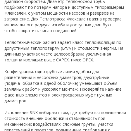
диапазон скоростей. Диаметр теплоносной трубы
подбирают по потерям напора и доступным типоразмерам
Флексален, с учетом мощности насосов и резервов на
загрязнение. Для Теплотрасса Флексален важна проверка
минимального радиуса изгиба и доступных длин бухт,
чтобы сократить число соединений.
Теплотехнический расчет задает класс теплоизоляции по
допустимым теплопотерям (Вт/м) и стоимости энергии. На
длинных участках часто целесообразна увеличенная
толщина изоляции: выше CAPEX, ниже OPEX.
Конфигурация: однотрубные линии удобны для
разветвлений и несоосных диаметров; двухтрубные
(подача+обратка в одной оболочке) уменьшают объем
земляных работ и ускоряют монтаж. Проверяйте наличие
фасонных элементов и электросварных муфт нужных
диаметров.
Исполнение SNX выбирают там, где требуются повышенная
стойкость внешней оболочки и стабильность при
механических воздействиях: сложные грунты, участки
пересечений и проездов, повышенные требования к