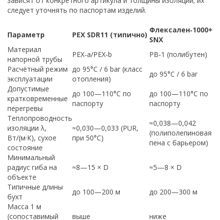
зависят от конкретного артикула и толщины изоляции; их
следует уточнять по паспортам изделий.
Флексален‑1000+
Параметр
PEX SDR11 (типично)
SNX
Материал
PEX‑a/PEX‑b
PB‑1 (полибутен)
напорной трубы
Расчётный режим
до 95°C / 6 bar (класс
до 95°C / 6 bar
эксплуатации
отопления)
Допустимые
до 100—110°C по
до 100—110°C по
кратковременные
паспорту
паспорту
перегревы
Теплопроводность
≈0,038—0,042
изоляции λ,
≈0,030—0,033 (PUR,
(полиполепиновая
Вт/(м·К), сухое
при 50°C)
пена с барьером)
состояние
Минимальный
радиус гиба на
≈8—15 × D
≈5—8 × D
объекте
Типичные длины
до 100—200 м
до 200—300 м
бухт
Масса 1 м
(сопоставимый
выше
ниже