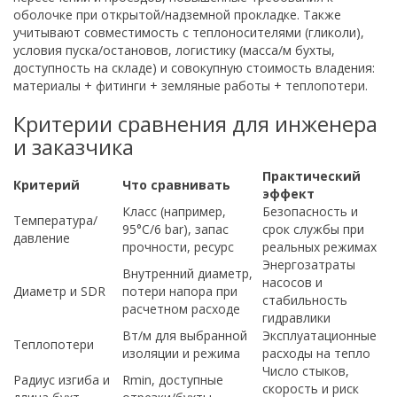
оболочке при открытой/надземной прокладке. Также
учитывают совместимость с теплоносителями (гликоли),
условия пуска/остановов, логистику (масса/м бухты,
доступность на складе) и совокупную стоимость владения:
материалы + фитинги + земляные работы + теплопотери.
Критерии сравнения для инженера
и заказчика
Практический
Критерий
Что сравнивать
эффект
Класс (например,
Безопасность и
Температура/
95°C/6 bar), запас
срок службы при
давление
прочности, ресурс
реальных режимах
Энергозатраты
Внутренний диаметр,
насосов и
Диаметр и SDR
потери напора при
стабильность
расчетном расходе
гидравлики
Вт/м для выбранной
Эксплуатационные
Теплопотери
изоляции и режима
расходы на тепло
Число стыков,
Радиус изгиба и
Rmin, доступные
скорость и риск