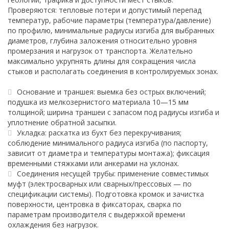
Проверяются: тепловые потери и допустимый перепад
температур, рабочие параметры (температура/давление)
по профилю, минимальные радиусы изгиба для выбранных
диаметров, глубина заложения относительно уровня
промерзания и нагрузок от транспорта. Желательно
максимально укрупнять длины для сокращения числа
стыков и располагать соединения в контролируемых зонах.
Основание и траншея: выемка без острых включений;
подушка из мелкозернистого материала 10—15 мм
толщиной; ширина траншеи с запасом под радиусы изгиба и
уплотнение обратной засыпки.
Укладка: раскатка из бухт без перекручивания;
соблюдение минимального радиуса изгиба (по паспорту,
зависит от диаметра и температуры монтажа); фиксация
временными стяжками или анкерами на уклонах.
Соединения несущей трубы: применение совместимых
муфт (электросварных или сварных/прессовых — по
спецификации системы). Подготовка кромок и зачистка
поверхности, центровка в фиксаторах, сварка по
параметрам производителя с выдержкой времени
охлаждения без нагрузок.