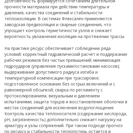
Долговечность формируется сочетанием длительной
прочности материала при действии температуры и
давления, качества соединений и стабильности
теплоизоляции. В системах Флексален применяются
заводская предизоляция и сварные соединения, что
упрощает контроль герметичности узлов и снижает
вероятность увлажнения изоляции на протяжении трассы.
На практике ресурс обеспечивает соблюдение ряда
условий: корректный гидравлический расчёт и поддержание
рабочих режимов без частых превышений; минимизация
гидроударов (управление пусками/остановами насосов);
выдерживание допустимого радиуса изгиба и
температурной компенсации при трассировке;
подготовленное основание без острых включений и с
равномерной обсыпкой; сварка по регламенту с
протоколированием, визуальным и давлением
испытаниями; защита торцов и восстановление оболочки в
местах соединений для исключения водопоглощения.
Контроль качества теплоносителя (содержание кислорода,
pH, загрязнённость) дополнительно снижает нагрузку на
арматуру и узлы сопряжений. При таком подходе прогноз
по ресурсу и стабильности теплопотерь остаётся в