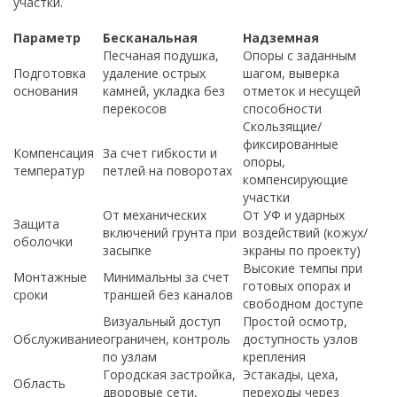
участки.
Параметр
Бесканальная
Надземная
Песчаная подушка,
Опоры с заданным
Подготовка
удаление острых
шагом, выверка
основания
камней, укладка без
отметок и несущей
перекосов
способности
Скользящие/
фиксированные
Компенсация
За счет гибкости и
опоры,
температур
петлей на поворотах
компенсирующие
участки
От механических
От УФ и ударных
Защита
включений грунта при
воздействий (кожух/
оболочки
засыпке
экраны по проекту)
Высокие темпы при
Монтажные
Минимальны за счет
готовых опорах и
сроки
траншей без каналов
свободном доступе
Визуальный доступ
Простой осмотр,
Обслуживание
ограничен, контроль
доступность узлов
по узлам
крепления
Городская застройка,
Эстакады, цеха,
Область
дворовые сети,
переходы через