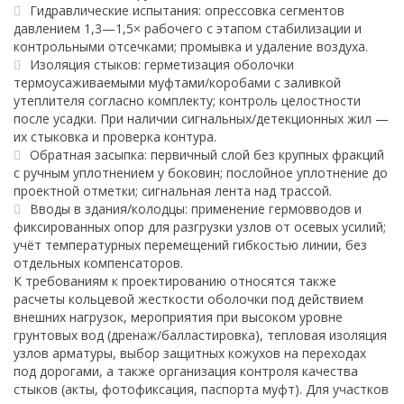
Гидравлические испытания: опрессовка сегментов
давлением 1,3—1,5× рабочего с этапом стабилизации и
контрольными отсечками; промывка и удаление воздуха.
Изоляция стыков: герметизация оболочки
термоусаживаемыми муфтами/коробами с заливкой
утеплителя согласно комплекту; контроль целостности
после усадки. При наличии сигнальных/детекционных жил —
их стыковка и проверка контура.
Обратная засыпка: первичный слой без крупных фракций
с ручным уплотнением у боковин; послойное уплотнение до
проектной отметки; сигнальная лента над трассой.
Вводы в здания/колодцы: применение гермовводов и
фиксированных опор для разгрузки узлов от осевых усилий;
учёт температурных перемещений гибкостью линии, без
отдельных компенсаторов.
К требованиям к проектированию относятся также
расчеты кольцевой жесткости оболочки под действием
внешних нагрузок, мероприятия при высоком уровне
грунтовых вод (дренаж/балластировка), тепловая изоляция
узлов арматуры, выбор защитных кожухов на переходах
под дорогами, а также организация контроля качества
стыков (акты, фотофиксация, паспорта муфт). Для участков