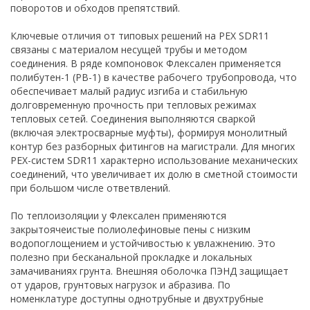
поворотов и обходов препятствий.
Ключевые отличия от типовых решений на PEX SDR11
связаны с материалом несущей трубы и методом
соединения. В ряде компоновок Флексален применяется
полибутен-1 (PB-1) в качестве рабочего трубопровода, что
обеспечивает малый радиус изгиба и стабильную
долговременную прочность при тепловых режимах
тепловых сетей. Соединения выполняются сваркой
(включая электросварные муфты), формируя монолитный
контур без разборных фитингов на магистрали. Для многих
PEX-систем SDR11 характерно использование механических
соединений, что увеличивает их долю в сметной стоимости
при большом числе ответвлений.
По теплоизоляции у Флексален применяются
закрытоячеистые полиолефиновые пены с низким
водопоглощением и устойчивостью к увлажнению. Это
полезно при бесканальной прокладке и локальных
замачиваниях грунта. Внешняя оболочка ПЭНД защищает
от ударов, грунтовых нагрузок и абразива. По
номенклатуре доступны однотрубные и двухтрубные