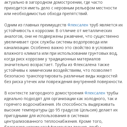
актуально в загородном домостроении, где часто
приходится иметь дело с неровным рельефом местности
или необходимостью обхода препятствий.
Одним из главных преимуществ
Флексален
труб является их
устойчивость к коррозии. В отличие от металлических
аналогов, они не подвержены ржавчине, что существенно
увеличивает срок службы системы водопровода или
канализации. Особенно важно это свойство в условиях
влажного климата или при использовании грунтовых вод,
когда риск коррозии у традиционных материалов
значительно возрастает. Трубы из Флексалена также
устойчивы к химическим воздействиям, что позволяет
безопасно транспортировать различные виды жидкостей
без риска утечек или повреждения внутренней поверхности.
В контексте загородного домостроения
Флексален
трубы
идеально подходят для организации как холодного, так и
горячего водоснабжения. Их способность выдерживать
высокие температуры (до 95 градусов Цельсия) делает их
пригодными для использования в системах
централизованного теплоснабжения. Кроме того,
благодаря низким коэффициентам трения, трубы