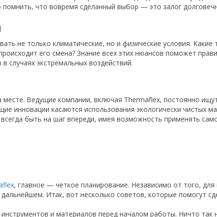
 помнить, что вовремя сделанный выбор — это залог долговеч
и
ывать не только климатические, но и физические условия. Каки
происходит его смена? Знание всех этих нюансов поможет прав
в в случаях экстремальных воздействий.
а месте. Ведущие компании, включая Thermaflex, постоянно ищ
щие инновации касаются использования экологически чистых м
т всегда быть на шаг впереди, имея возможность применять сам
flex
, главное — четкое планирование. Независимо от того, для 
дальнейшем. Итак, вот несколько советов, которые помогут сде
инструментов и материалов перед началом работы. Ничто так не