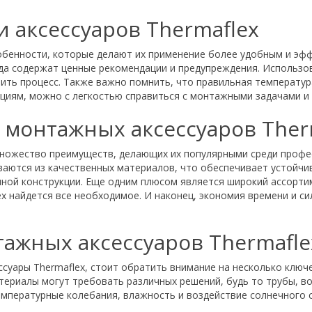
 аксессуаров Thermaflex
собенности, которые делают их применение более удобным и эф
гда содержат ценные рекомендации и предупреждения. Использов
ить процесс. Также важно помнить, что правильная температу
циям, можно с легкостью справиться с монтажными задачами и 
монтажных аксессуаров Ther
ножество преимуществ, делающих их популярными среди профес
ваются из качественных материалов, что обеспечивает устойчи
нной конструкции. Еще одним плюсом является широкий ассорти
x найдется все необходимое. И наконец, экономия времени и си
ажных аксессуаров Thermafle
суары Thermaflex, стоит обратить внимание на несколько клю
териалы могут требовать различных решений, будь то трубы, в
емпературные колебания, влажность и воздействие солнечного 